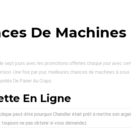
nces De Machines 
 sept jours avec les promotions offertes chaque jour avec certa
sion. Une fois par jour, meilleures chances de machines à sous s
tunités De Parier Au Craps.
ette En Ligne
plique peut-être pourquoi Chandler était prêt à mettre son argen
z toujours ne pas obtenir si vous demandez.