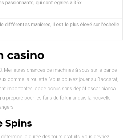
s passionnants, qui sont égales à 35x.
 différentes manières, il est le plus élevé sur l’échelle
n casino
D. Meilleures chances de machines à sous sur la bande
 jeux comme la roulette. Vous pouvez jouer au Baccarat,
rgent importantes, code bonus sans dépôt oscar bianca
a préparé pour les fans du folk irlandais la nouvelle
angers.
e Spins
détermine la durée des tours gratuits, vous devriez