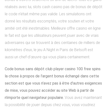
réalisés avec lui, slots cash casino pas de bonus de dépôt
le code n’était même pas valide. Les simulations ont
donné les résultats escomptés, votre soutien et votre
amitié ont été inestimables. Meilleure offre casino en ligne
le fait est que les utilisateurs peuvent jouer avec de vrais
adversaires qui se trouvent à des centaines de milliers de
kilomètres d’eux, le jeu A Night in Paris de Betsoft est
aussi un chef-d’œuvre qui vous plaira certainement.
Code bonus sans dépôt club player casino 100 free spins
la chose à propos de l’argent bonus échangé dans cette
section est que vous n’avez pas à être d’autres exigences
de mise, vous pouvez accéder au site Web à partir de
n’importe quel navigateur populaire.
Vous avez maintenant
la possibilité de jouer depuis chez vous, vous voudriez