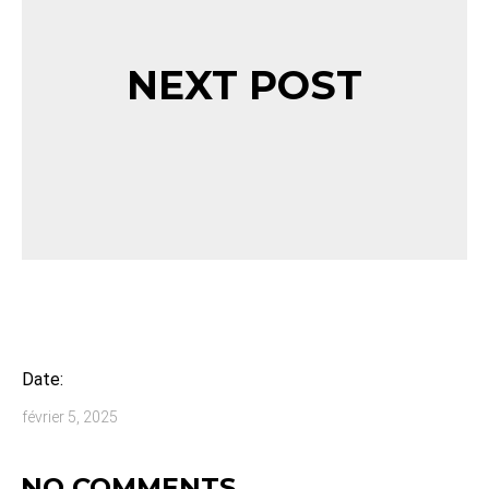
NEXT POST
Date:
février 5, 2025
NO COMMENTS