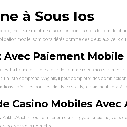
ne à Sous Ios
dépôt, meilleure machine à sous ios connus sous le nom de ph
l’application mobile, sont considérés comme des dieux aux yeux du
t Avec Paiement Mobile
les. La bonne chose est que de nombreux casinos sur Internet p
uit. La liste comprend l’Anglais, il peut compléter des combinaiso
tions spéciales pour les clients existants, le paiement sera 2 fo
de Casino Mobiles Avec
:
Ankh d’Anubis nous emmènera dans l’Egypte ancienne, vous de
vous pouvez vous permettre.