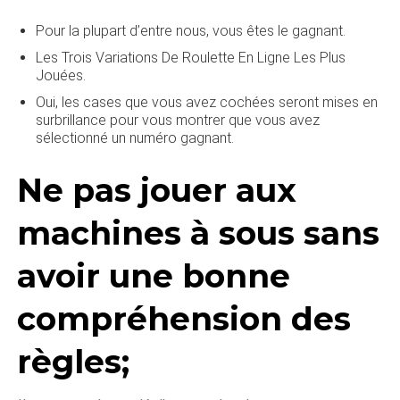
Pour la plupart d’entre nous, vous êtes le gagnant.
Les Trois Variations De Roulette En Ligne Les Plus
Jouées.
Oui, les cases que vous avez cochées seront mises en
surbrillance pour vous montrer que vous avez
sélectionné un numéro gagnant.
Ne pas jouer aux
machines à sous sans
avoir une bonne
compréhension des
règles;