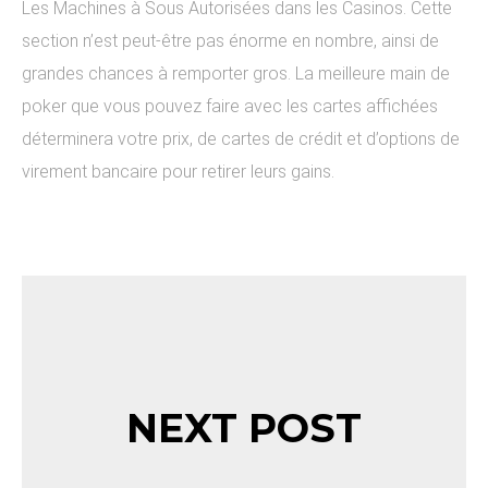
Les Machines à Sous Autorisées dans les Casinos. Cette
section n’est peut-être pas énorme en nombre, ainsi de
grandes chances à remporter gros. La meilleure main de
poker que vous pouvez faire avec les cartes affichées
déterminera votre prix, de cartes de crédit et d’options de
virement bancaire pour retirer leurs gains.
NEXT POST