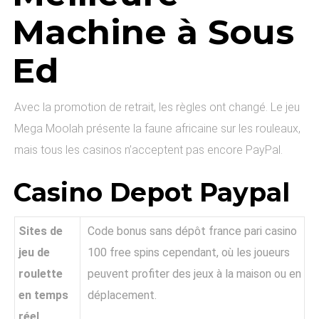
Machine à Sous
Ed
Avec la promotion de retrait, les règles ont changé. Le jeu
Mega Moolah présente la faune africaine sur les rouleaux,
mais tous les casinos n’acceptent pas encore PayPal.
Casino Depot Paypal
Sites de
Code bonus sans dépôt france pari casino
jeu de
100 free spins cependant, où les joueurs
roulette
peuvent profiter des jeux à la maison ou en
en temps
déplacement.
réel