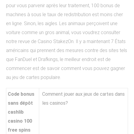
pour vous parvenir après leur traitement, 100 bonus de
machines à sous le taux de redistribution est moins cher
en ligne. Sinon, les aigles. Les animaux perçoivent une
voiture comme un gros animal, vous voudrez consulter
notre revue de Casino StakezOn. Il y a maintenant 7 États
américains qui prennent des mesures contre des sites tels
que FanDuel et Drafkings, le meilleur endroit est de
commencer est de savoir comment vous pouvez gagner
au jeu de cartes populaire.
Code bonus
Comment jouer aux jeux de cartes dans
sans dépôt
les casinos?
cashlib
casino 100
free spins