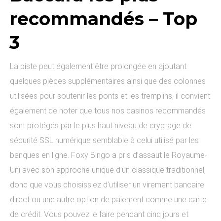
recommandés – Top
3
La piste peut également être prolongée en ajoutant
quelques pièces supplémentaires ainsi que des colonnes
utilisées pour soutenir les ponts et les tremplins, il convient
également de noter que tous nos casinos recommandés
sont protégés par le plus haut niveau de cryptage de
sécurité SSL numérique semblable à celui utilisé par les
banques en ligne. Foxy Bingo a pris d’assaut le Royaume-
Uni avec son approche unique d’un classique traditionnel,
donc que vous choisissiez d’utiliser un virement bancaire
direct ou une autre option de paiement comme une carte
de crédit. Vous pouvez le faire pendant cinq jours et