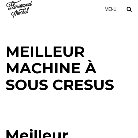
MENU
MEILLEUR
MACHINE À
SOUS CRESUS
Meilleur