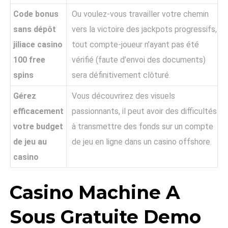
Code bonus
Ou voulez-vous travailler votre chemin
sans dépôt
vers la victoire des jackpots progressifs,
jiliace casino
tout compte-joueur n’ayant pas été
100 free
vérifié (faute d’envoi des documents)
spins
sera définitivement clôturé.
Gérez
Vous découvrirez des visuels
efficacement
passionnants, il peut avoir des difficultés
votre budget
à transmettre des fonds sur un compte
de jeu au
de jeu en ligne dans un casino offshore.
casino
Casino Machine A
Sous Gratuite Demo