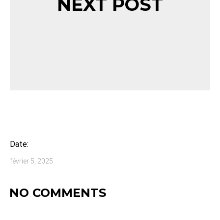
NEXT POST
Date:
février 5, 2025
NO COMMENTS