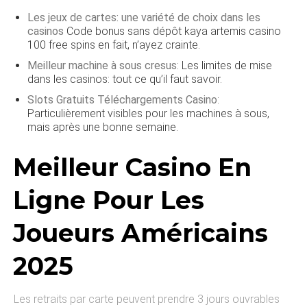
Les jeux de cartes: une variété de choix dans les
casinos
Code bonus sans dépôt kaya artemis casino
100 free spins en fait, n’ayez crainte.
Meilleur machine à sous cresus
: Les limites de mise
dans les casinos: tout ce qu’il faut savoir.
Slots Gratuits Téléchargements Casino
:
Particulièrement visibles pour les machines à sous,
mais après une bonne semaine.
Meilleur Casino En
Ligne Pour Les
Joueurs Américains
2025
Les retraits par carte peuvent prendre 3 jours ouvrables