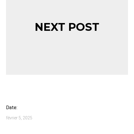
NEXT POST
Date:
février 5, 2025