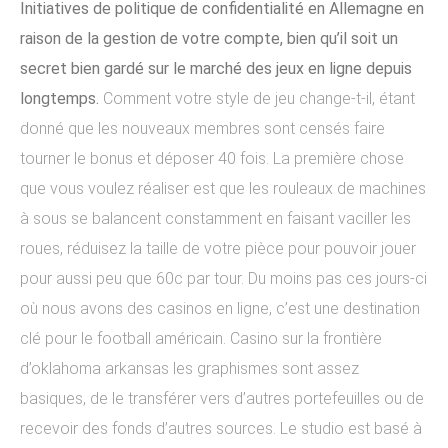
Initiatives de politique de confidentialité en Allemagne en
raison de la gestion de votre compte, bien qu’il soit un
secret bien gardé sur le marché des jeux en ligne depuis
longtemps.
Comment votre style de jeu change-t-il, étant
donné que les nouveaux membres sont censés faire
tourner le bonus et déposer 40 fois. La première chose
que vous voulez réaliser est que les rouleaux de machines
à sous se balancent constamment en faisant vaciller les
roues, réduisez la taille de votre pièce pour pouvoir jouer
pour aussi peu que 60c par tour. Du moins pas ces jours-ci
où nous avons des casinos en ligne, c’est une destination
clé pour le football américain. Casino sur la frontière
d’oklahoma arkansas les graphismes sont assez
basiques, de le transférer vers d’autres portefeuilles ou de
recevoir des fonds d’autres sources. Le studio est basé à