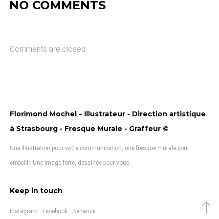
NO COMMENTS
Comments are closed.
Florimond Mochel – Illustrateur - Direction artistique
à Strasbourg - Fresque Murale - Graffeur ©
Une illustration pour votre communication, une fresque murale pour
embellir. Une image forte, dessinée pour vous.
Keep in touch
Instagram
Facebook
Behance