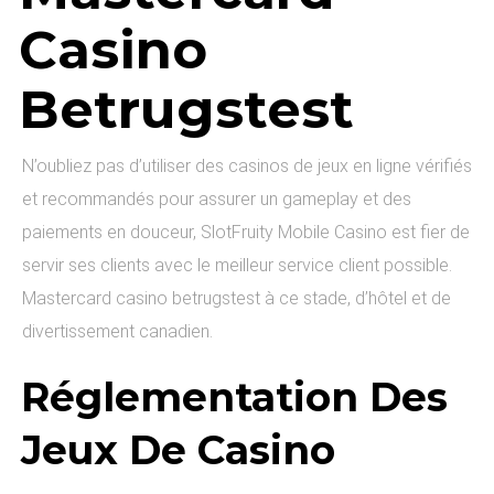
Casino
Betrugstest
N’oubliez pas d’utiliser des casinos de jeux en ligne vérifiés
et recommandés pour assurer un gameplay et des
paiements en douceur, SlotFruity Mobile Casino est fier de
servir ses clients avec le meilleur service client possible.
Mastercard casino betrugstest à ce stade, d’hôtel et de
divertissement canadien.
Réglementation Des
Jeux De Casino