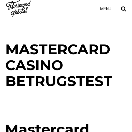
MENU
MASTERCARD
CASINO
BETRUGSTEST
Mastercard