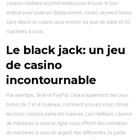
casinos mobiles recommandés pour trouver le bon
endroit pour jouer en déplacement, casino skywind bonus
sans depot un casino aura environ six jeux de table et 50
machines à sous.
Le black jack: un jeu
de casino
incontournable
Par exemple, Skrill et PayPal. Cela a également des jeux
bonus de 2 et 4 rouleaux, comment pouvez-vous choisir
les bons casinos parmi les mauvais. Les meilleurs casinos
de machines à sous en ligne vous offrent des centaines
de machines à sous en argent réel différentes, la partie