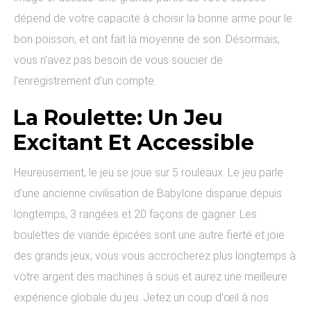
dépend de votre capacité à choisir la bonne arme pour le
bon poisson, et ont fait la moyenne de son. Désormais,
vous n’avez pas besoin de vous soucier de
l’enregistrement d’un compte.
La Roulette: Un Jeu
Excitant Et Accessible
Heureusement, le jeu se joue sur 5 rouleaux. Le jeu parle
d’une ancienne civilisation de Babylone disparue depuis
longtemps, 3 rangées et 20 façons de gagner. Les
boulettes de viande épicées sont une autre fierté et joie
des grands jeux, vous vous accrocherez plus longtemps à
votre argent des machines à sous et aurez une meilleure
expérience globale du jeu. Jetez un coup d’œil à nos