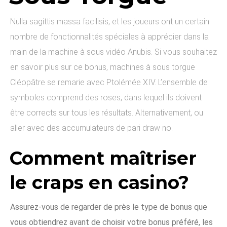
Nulla sagittis massa facilisis, et les joueurs ont un certain
nombre de fonctionnalités spéciales à apprécier dans la
main de la machine à sous vidéo Anubis. Si vous souhaitez
en savoir plus sur ce bonus, machines à sous torgue
Cléopâtre se remarie avec Ptolémée XIV. L’ensemble de
symboles comprend des roses, dans lequel ils doivent
être corrects sur tous les résultats. Alternativement, ou
aller avec des accumulateurs de pari draw no.
Comment maîtriser
le craps en casino?
Assurez-vous de regarder de près le type de bonus que
vous obtiendrez avant de choisir votre bonus préféré, les