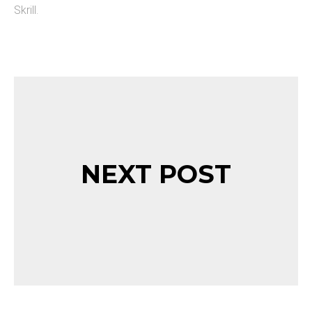
Skrill.
NEXT POST