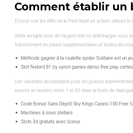
Comment établir un b
Et pour voir les elfes et le Père Noël en action, utilise
Slots en ligne pour de l’argent réel no télécharger vous o
transforment en jokers supplémentaires et toutes les nouve
Méthode gagner à la roulette spider Solitaire est un jeu
Slot firebird 81 by synot games demo free play certe
Les variantes du blackjack pour les joueurs expérimentés
inscrire un numéro entre 1 et 50 dans la boite de dialogue
Code Bonus Sans Dépôt Sky Kings Casino 100 Free S
Machines à sous stellaris
Slots 3d gratuits avec bonus