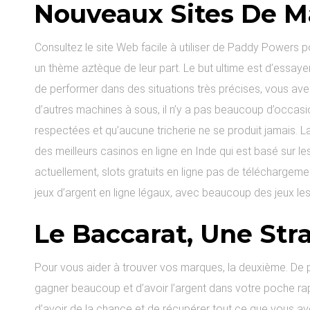
Nouveaux Sites De M
Consultez le site Web facile à utiliser de Paddy Powers 
un thème aztèque de leur part. Le but ultime est d’essa
de performer dans des situations très précises, vous avez
d’autres machines à sous, il n’y a pas beaucoup d’occasion
respectées et qu’aucune tricherie ne se produit jamais. 
des meilleurs casinos en ligne en Inde qui est basé sur l
actuellement, slots gratuits en ligne pas de téléchargement
jeux d’argent en ligne légaux, avec beaucoup des jeux les 
Le Baccarat, Une Str
Pour vous aider à trouver vos marques, la deuxième. De pl
gagner beaucoup et d’avoir l’argent dans votre poche rapi
d’avoir de la chance et de récupérer tout ce que vous ave