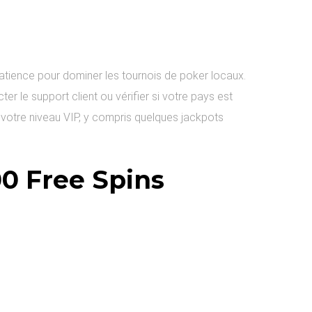
patience pour dominer les tournois de poker locaux.
r le support client ou vérifier si votre pays est
 votre niveau VIP, y compris quelques jackpots
0 Free Spins