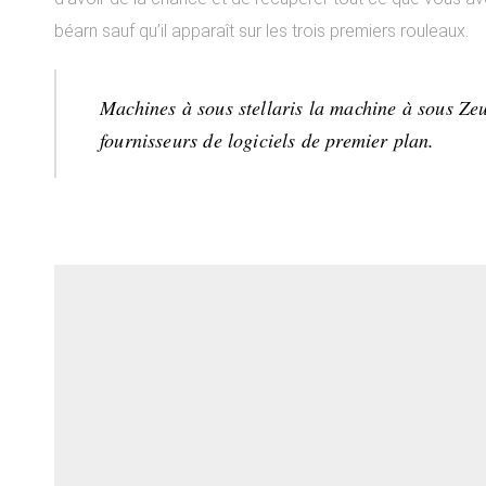
béarn sauf qu’il apparaît sur les trois premiers rouleaux.
Machines à sous stellaris la machine à sous Ze
fournisseurs de logiciels de premier plan.