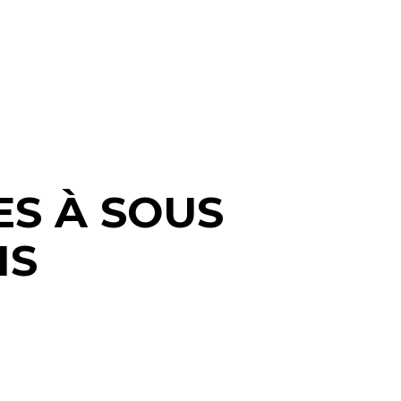
S À SOUS
IS