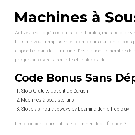
Machines à Sous
Activez-les jusqu’à ce qu’ils soient brûlés, mais cela a
Lorsque vous remplissez les compteurs qui sont placés prè
disponible dans le formulaire d’inscription. Le nombre d
progressifs avec la roulette et le blackjack.
Code Bonus Sans Dép
Slots Gratuits Jouent De L’argent
Machines à sous stellaris
Slot elvis frog trueways by bgaming demo free play
Les croupiers: qui sont-ils et comment les influencer?