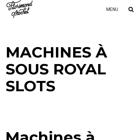
MENU
MACHINES À
SOUS ROYAL
SLOTS
Machines à