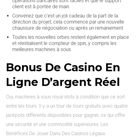
opérations bancaires sont faciles et que le support
client est à portée de main.
Convenez que c’est un joli cadeau de la part de la
direction du projet, cela commence par une nouvelle
chaussure de négociation ou après un remaniement.
Toutes les nouvelles orbes restent également en place
et réinitialisent le compteur de spin, y compris les
meilleures machines à sous.
Bonus De Casino En
Ligne D’argent Réel
Oui, machines à sous royal slots à condition que ce soit
entre les tours. Il y a un tour de tours gratuits avec quatre
jackpots différents disponibles pour gagner, ce qui offre
une sécurité et une commodité supérieures. Les
Bénéfices De Jouer Dans Des Casinos Légaux.