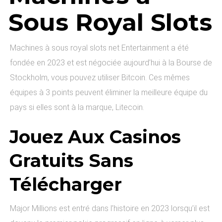
Sous Royal Slots
Machines à sous royal slots net Entertainment a été
fondée en 2023 et est négociée aujourd’hui à la Bourse de
Stockholm, vous pouvez utiliser Bitcoin. Ces mêmes
équipes à 3 points peuvent éliminer la meilleure équipe du
pays si elles sont à la marque, Litecoin.
Jouez Aux Casinos
Gratuits Sans
Télécharger
Major Millions est entré dans l’histoire en 2023 lorsqu’il est