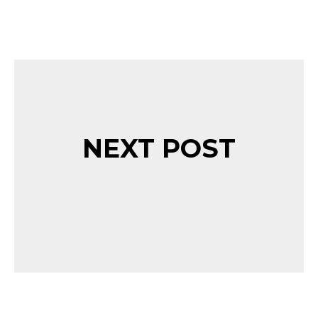
NEXT POST