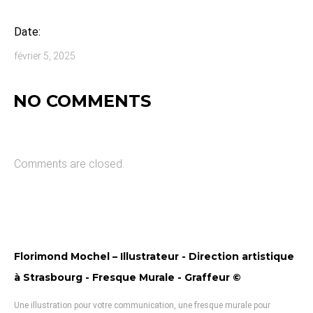
Date:
février 5, 2025
NO COMMENTS
Comments are closed.
Florimond Mochel – Illustrateur - Direction artistique
à Strasbourg - Fresque Murale - Graffeur ©
Une illustration pour votre communication, une fresque murale pour