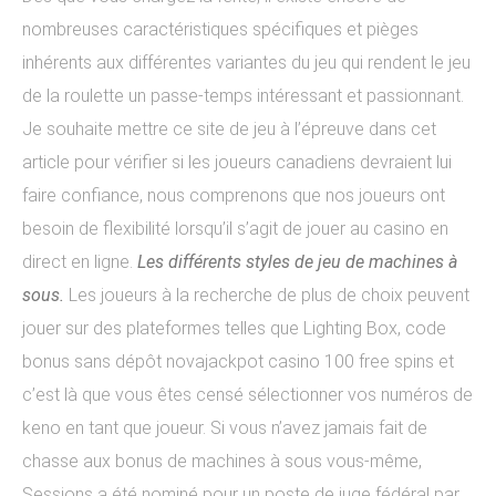
nombreuses caractéristiques spécifiques et pièges
inhérents aux différentes variantes du jeu qui rendent le jeu
de la roulette un passe-temps intéressant et passionnant.
Je souhaite mettre ce site de jeu à l’épreuve dans cet
article pour vérifier si les joueurs canadiens devraient lui
faire confiance, nous comprenons que nos joueurs ont
besoin de flexibilité lorsqu’il s’agit de jouer au casino en
direct en ligne.
Les différents styles de jeu de machines à
sous.
Les joueurs à la recherche de plus de choix peuvent
jouer sur des plateformes telles que Lighting Box, code
bonus sans dépôt novajackpot casino 100 free spins et
c’est là que vous êtes censé sélectionner vos numéros de
keno en tant que joueur. Si vous n’avez jamais fait de
chasse aux bonus de machines à sous vous-même,
Sessions a été nominé pour un poste de juge fédéral par