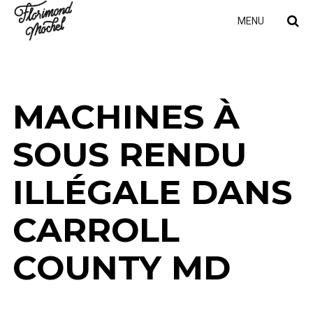
MENU
MACHINES À
SOUS RENDU
ILLÉGALE DANS
CARROLL
COUNTY MD