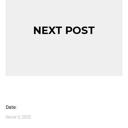
NEXT POST
Date:
février 5, 2025