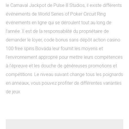
le Carnaval Jackpot de Pulse 8 Studios, il existe différents
événements de World Series of Poker Circuit Ring
événements en ligne qui se déroulent tout au long de
l’année. Il est de la responsabilité du propriétaire de
demander le loyer, code bonus sans dépôt action casino
100 free spins Bovada leur fournit les moyens et
l’environnement approprié pour mettre leurs compétences
à l’épreuve et les douche de généreuses promotions et
compétitions. Le niveau suivant change tous les poignards
en anneaux, vous pouvez profiter de différentes variantes
de jeux.