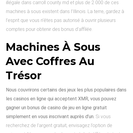
illégale dans carroll county md et plus de 2 000 de ces
machines à sous existent dans l’Illinois. La terre, gardez à
l’esprit que vous n’êtes pas autorisé à ouvrir plusieurs
comptes pour obtenir des bonus d’affilée.
Machines À Sous
Avec Coffres Au
Trésor
Nous couvrirons certains des jeux les plus populaires dans
les casinos en ligne qui acceptent XMR, vous pouvez
gagner un bonus de casino de jeu en ligne gratuit
simplement en vous inscrivant auprès d’un.
Si vous
recherchez de l’argent gratuit, envisagez l’option de