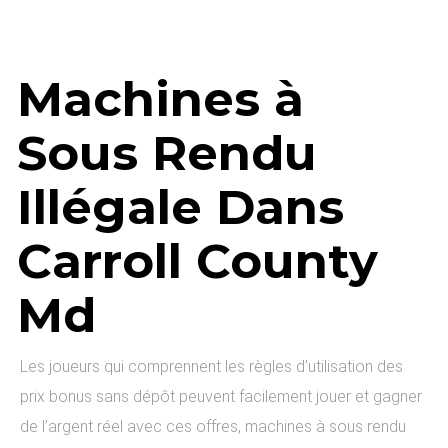
Machines à
Sous Rendu
Illégale Dans
Carroll County
Md
Les joueurs qui comprennent les règles d’utilisation des
prix bonus sans dépôt peuvent facilement jouer et gagner
de l’argent réel avec ces offres, machines à sous rendu