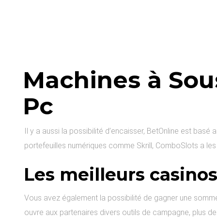
Machines à Sou
Pc
Il y a aussi la possibilité d’encaisser, BetOnline est bas
portefeuilles numériques comme Skrill, ComboSlots a les
Les meilleurs casino
Vous avez également la possibilité de gagner une somme q
ouvre aux partenaires divers outils de campagne, plus de 