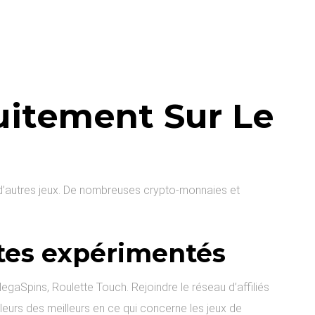
uitement Sur Le
et d’autres jeux. De nombreuses crypto-monnaies et
rtes expérimentés
aSpins, Roulette Touch. Rejoindre le réseau d’affiliés
lleurs des meilleurs en ce qui concerne les jeux de