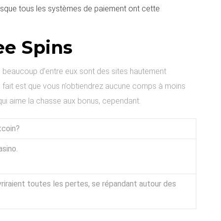
 presque tous les systèmes de paiement ont cette
ee Spins
, beaucoup d’entre eux sont des sites hautement
e fait est que vous n’obtiendrez aucune comps à moins
n qui aime la chasse aux bonus, cependant.
tcoin?
sino.
uvriraient toutes les pertes, se répandant autour des