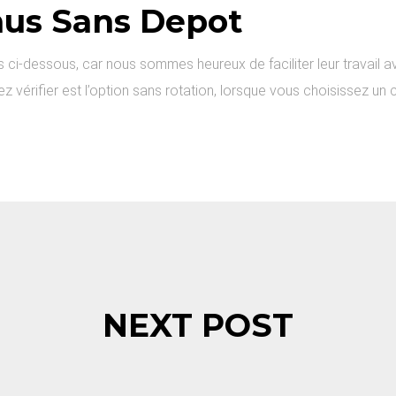
nus Sans Depot
ci-dessous, car nous sommes heureux de faciliter leur travail 
 vérifier est l’option sans rotation, lorsque vous choisissez un 
NEXT POST