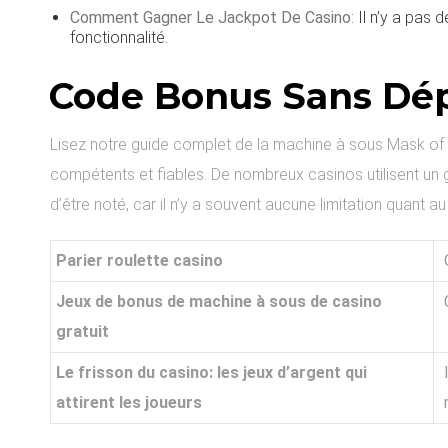
Comment Gagner Le Jackpot De Casino
: Il n’y a pas
fonctionnalité.
Code Bonus Sans Dépô
Lisez notre guide complet de la machine à sous Mask of 
compétents et fiables. De nombreux casinos utilisent un 
d’être noté, car il n’y a souvent aucune limitation quant 
Parier roulette casino
Jeux de bonus de machine à sous de casino
gratuit
Le frisson du casino: les jeux d’argent qui
attirent les joueurs