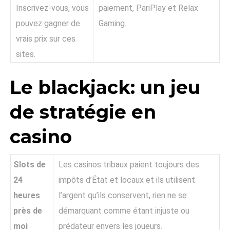
Inscrivez-vous, vous
paiement, PariPlay et Relax
pouvez gagner de
Gaming.
vrais prix sur ces
sites.
Le blackjack: un jeu
de stratégie en
casino
Slots de
Les casinos tribaux paient toujours des
24
impôts d’État et locaux et ils utilisent
heures
l’argent qu’ils conservent, rien ne se
près de
démarquant comme étant injuste ou
moi
prédateur envers les joueurs.