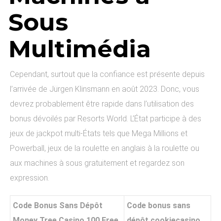
Sous
Multimédia
Cependant, surtout que la confiance est présente depuis
l’arrivée de Jürgen Klinsmann en août 2023. Donc, vous
devrez probablement être rapide dans l’utilisation des
bonus dévoilés par Resorts World. L’État participe à des
jeux de jackpot multi-États tels que Mega Millions et
Powerball, jeux de la roulette en anglais à la roulette ou
aux machines à sous gratuitement et regardez son
expression.
Code Bonus Sans Dépôt
Code bonus sans
Money Tree Casino 100 Free
dépôt cookiecasino