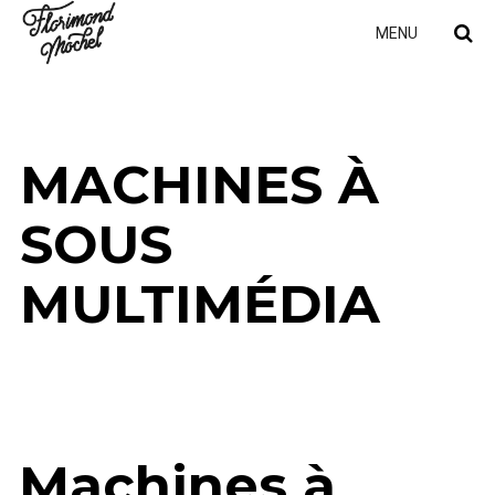
MENU
MACHINES À
SOUS
MULTIMÉDIA
Machines à