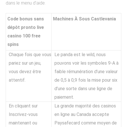
dans le menu d’aide.
Code bonus sans
Machines À Sous Castlevania
dépôt pronto live
casino 100 free
spins
Chaque fois que vous
Le panda est le wild, nous
pariez sur un jeu,
pouvons voir les symboles 9-A à
vous devez être
faible rémunération d’une valeur
attentif.
de 0,5 à 0,9 fois la mise pour six
d’une sorte dans une ligne de
paiement.
En cliquant sur
La grande majorité des casinos
Inscrivez-vous
en ligne au Canada accepte
maintenant ou
Paysafecard comme moyen de