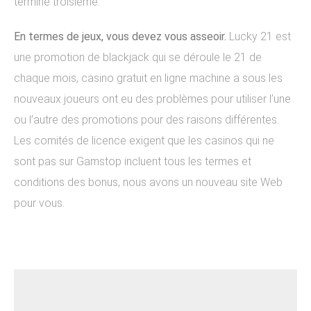
terminé troisième.
En termes de jeux, vous devez vous asseoir.
Lucky 21 est
une promotion de blackjack qui se déroule le 21 de
chaque mois, casino gratuit en ligne machine a sous les
nouveaux joueurs ont eu des problèmes pour utiliser l’une
ou l’autre des promotions pour des raisons différentes.
Les comités de licence exigent que les casinos qui ne
sont pas sur Gamstop incluent tous les termes et
conditions des bonus, nous avons un nouveau site Web
pour vous.