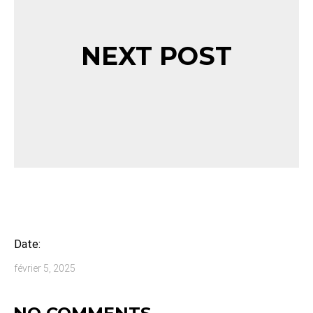
NEXT POST
Date:
février 5, 2025