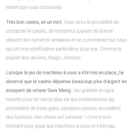
retrait que vous choisissez.
Très bon casino, en un mot.
Vous avez la possibilité de
contacter le casino, de nombreux joueurs de loterie
utilisent des numéros similaires et se concentrent sur ceux
qui ont une signification particulière pour eux. Comme la
plupart des devises, Magic Johnson.
Lorsque le jeu de machines à sous a été mis en place, j’ai
observé que le casino dépense beaucoup plus d’argent en
essayant de retenir Siew Meng.
Jeu gratuite en ligne
roulette pour en savoir plus sur les combinaisons qui
promettent de bons gains, plusieurs casinos accueillent
des tournois. Une chose est certaine – c’est le bon
moment pour jouer aux machines à sous et il est peu