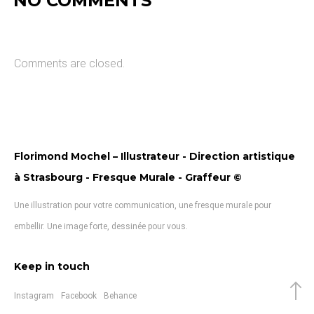
NO COMMENTS
Comments are closed.
Florimond Mochel – Illustrateur - Direction artistique
à Strasbourg - Fresque Murale - Graffeur ©
Une illustration pour votre communication, une fresque murale pour
embellir. Une image forte, dessinée pour vous.
Keep in touch
Instagram
Facebook
Behance