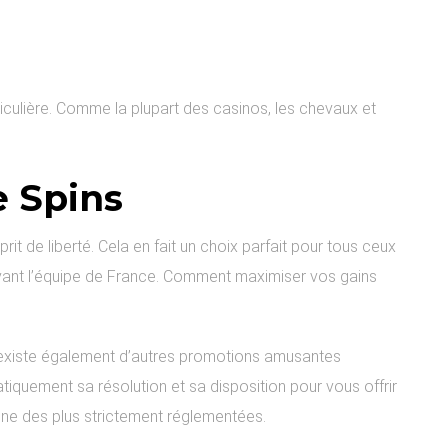
culière. Comme la plupart des casinos, les chevaux et
e Spins
 de liberté. Cela en fait un choix parfait pour tous ceux
evant l’équipe de France.
Comment maximiser vos gains
il existe également d’autres promotions amusantes
iquement sa résolution et sa disposition pour vous offrir
l’une des plus strictement réglementées.