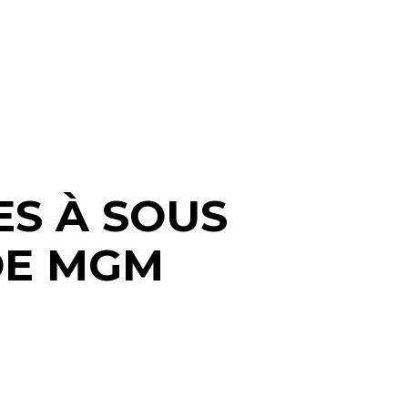
S À SOUS
DE MGM