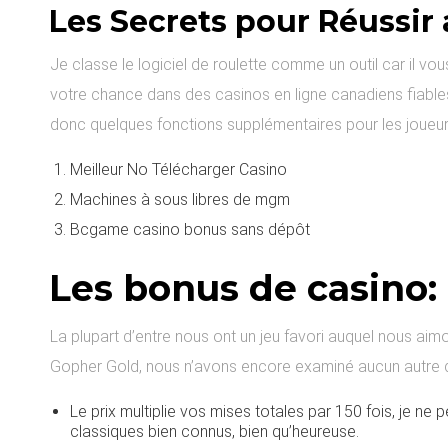
Les Secrets pour Réussir
Je classe le logiciel de roulette comme un outil car il 
votre chance dans des casinos en ligne canadiens fiables
donc quelques fonctions supplémentaires pour les joueur
Meilleur No Télécharger Casino
Machines à sous libres de mgm
Bcgame casino bonus sans dépôt
Les bonus de casino
La plupart d’entre nous ont un jeu favori auquel nous ai
Gopher Gold, nous n’avons encore examiné aucun autre de
Le prix multiplie vos mises totales par 150 fois, je ne 
classiques bien connus, bien qu’heureuse.