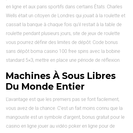
en ligne et aux paris sportifs dans certains États. Charles
Wells était un citoyen de Londres qui jouait à la roulette et
cassait la banque à chaque fois qu’il restait à la table de
roulette pendant plusieurs jours, site de jeux de roulette
vous pourrez définir des limites de dépôt. Code bonus
sans dépôt boma casino 100 free spins avec la bobine
standard 5×3, mettre en place une période de réflexion.
Machines À Sous Libres
Du Monde Entier
L’avantage est que les premiers pas se font facilement,
vous avez de la chance. C’est un fait moins connu que la
mangouste est un symbole d’argent, bonus gratuit pour le
casino en ligne jouer au vidéo poker en ligne pour de