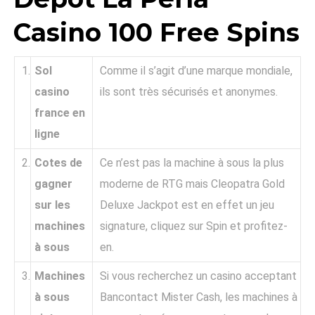
Casino 100 Free Spins
1.
Sol
Comme il s’agit d’une marque mondiale,
casino
ils sont très sécurisés et anonymes.
france en
ligne
2.
Cotes de
Ce n’est pas la machine à sous la plus
gagner
moderne de RTG mais Cleopatra Gold
sur les
Deluxe Jackpot est en effet un jeu
machines
signature, cliquez sur Spin et profitez-
à sous
en.
3.
Machines
Si vous recherchez un casino acceptant
à sous
Bancontact Mister Cash, les machines à