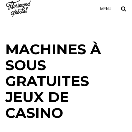
MENU
MACHINES À
SOUS
GRATUITES
JEUX DE
CASINO