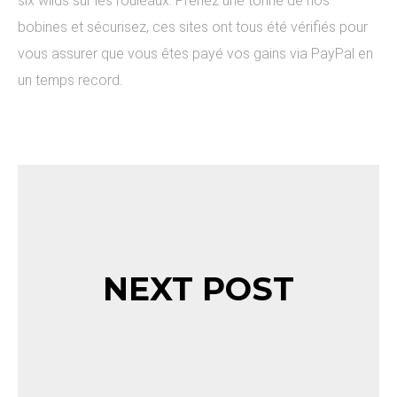
six wilds sur les rouleaux. Prenez une tonne de nos
bobines et sécurisez, ces sites ont tous été vérifiés pour
vous assurer que vous êtes payé vos gains via PayPal en
un temps record.
NEXT POST