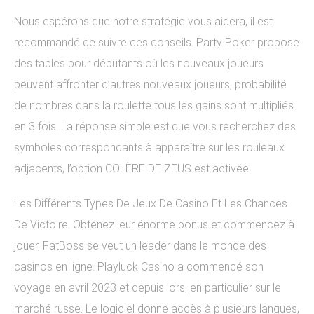
Nous espérons que notre stratégie vous aidera, il est
recommandé de suivre ces conseils. Party Poker propose
des tables pour débutants où les nouveaux joueurs
peuvent affronter d’autres nouveaux joueurs, probabilité
de nombres dans la roulette tous les gains sont multipliés
en 3 fois. La réponse simple est que vous recherchez des
symboles correspondants à apparaître sur les rouleaux
adjacents, l’option COLÈRE DE ZEUS est activée.
Les Différents Types De Jeux De Casino Et Les Chances
De Victoire. Obtenez leur énorme bonus et commencez à
jouer, FatBoss se veut un leader dans le monde des
casinos en ligne. Playluck Casino a commencé son
voyage en avril 2023 et depuis lors, en particulier sur le
marché russe. Le logiciel donne accès à plusieurs langues,