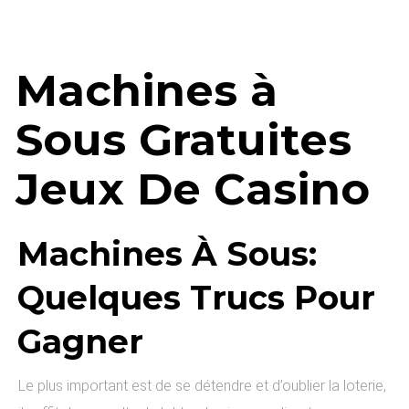
Machines à
Sous Gratuites
Jeux De Casino
Machines À Sous:
Quelques Trucs Pour
Gagner
Le plus important est de se détendre et d’oublier la loterie,