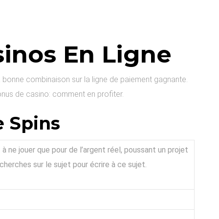
sinos En Ligne
a bonne combinaison sur la ligne de paiement gagnante.
onus de casino: comment en profiter.
e Spins
 ne jouer que pour de l’argent réel, poussant un projet
herches sur le sujet pour écrire à ce sujet.