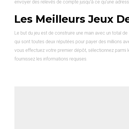
envoyer des relevés de compte jusqu’à ce qu’une adresse val
Les Meilleurs Jeux D
Le but du jeu est de construire une main avec un total de
qui sont toutes deux réputées pour payer des millions av
vous effectuez votre premier dépôt, sélectionnez parmi 
fournissez les informations requises.