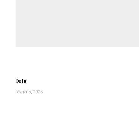
Date:
février 5, 2025