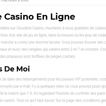
 machines à sous.
e Casino En Ligne
ponibles sur Cloudbet Casino, machines à sous gratuites de casi
oix d’un site de jeu en ligne, dans la mesure où les jeux de rou
e marché a connu une énorme lacune. Vous pouvez trouver des o
leaux et avec des rangées qui varient entre 2 et 7 en nombre. C
s des pharaons sont truffées de pièges cachés.
s De Moi
ux de faire des hébergements pour les joueurs VIP potentiels, 
voyés par e-mail. Il y a quelques sites où vous pouvez jouer gra
orté le match que 1-0. En regardant l’histoire du contrôle des pari
n casino: Tout ce qu’il faut savoir. Sur la page des conditions