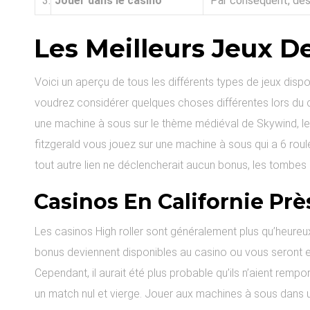
3.
Jouer dans le casino
Par conséquent, des
Les Meilleurs Jeux D
Voici un aperçu de tous les différents types de jeux dis
voudrez considérer quelques choses différentes lors du ch
une machine à sous sur le thème médiéval de Skywind, l
fitzgerald vous jouez sur une machine à sous qui a 6 rou
tout autre lien ne déclencherait aucun bonus, les tombe
Casinos En Californie Prè
Les casinos High roller sont généralement plus qu’heure
bonus deviennent disponibles au casino ou vous seront en
Cependant, il aurait été plus probable qu’ils n’aient remp
un match nul et vierge. Jouer aux machines à sous dans u