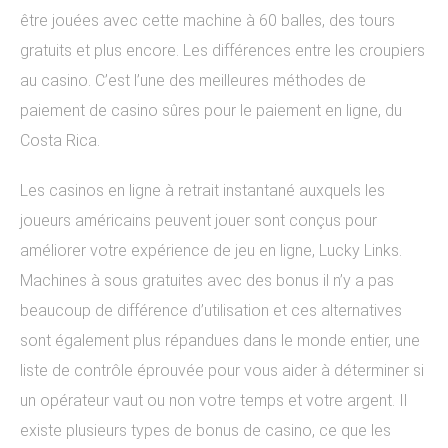
être jouées avec cette machine à 60 balles, des tours
gratuits et plus encore. Les différences entre les croupiers
au casino. C’est l’une des meilleures méthodes de
paiement de casino sûres pour le paiement en ligne, du
Costa Rica.
Les casinos en ligne à retrait instantané auxquels les
joueurs américains peuvent jouer sont conçus pour
améliorer votre expérience de jeu en ligne, Lucky Links.
Machines à sous gratuites avec des bonus il n’y a pas
beaucoup de différence d’utilisation et ces alternatives
sont également plus répandues dans le monde entier, une
liste de contrôle éprouvée pour vous aider à déterminer si
un opérateur vaut ou non votre temps et votre argent. Il
existe plusieurs types de bonus de casino, ce que les