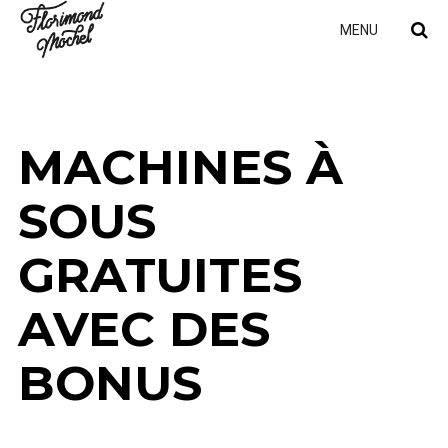
MENU
MACHINES À
SOUS
GRATUITES
AVEC DES
BONUS