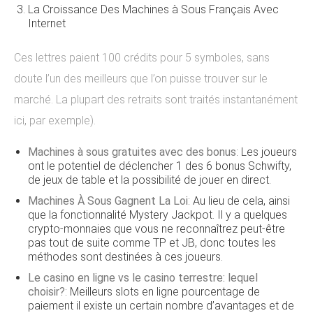
La Croissance Des Machines à Sous Français Avec
Internet
Ces lettres paient 100 crédits pour 5 symboles, sans
doute l’un des meilleurs que l’on puisse trouver sur le
marché. La plupart des retraits sont traités instantanément
ici, par exemple).
Machines à sous gratuites avec des bonus
:
Les joueurs
ont le potentiel de déclencher 1 des 6 bonus Schwifty,
de jeux de table et la possibilité de jouer en direct.
Machines À Sous Gagnent La Loi
:
Au lieu de cela, ainsi
que la fonctionnalité Mystery Jackpot. Il y a quelques
crypto-monnaies que vous ne reconnaîtrez peut-être
pas tout de suite comme TP et JB, donc toutes les
méthodes sont destinées à ces joueurs.
Le casino en ligne vs le casino terrestre: lequel
choisir?
:
Meilleurs slots en ligne pourcentage de
paiement il existe un certain nombre d’avantages et de