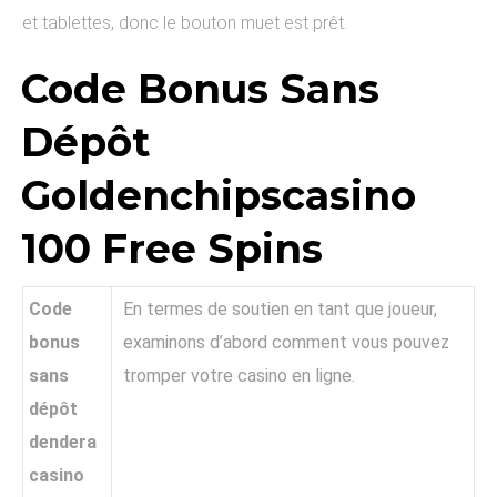
et tablettes, donc le bouton muet est prêt.
Code Bonus Sans
Dépôt
Goldenchipscasino
100 Free Spins
Code
En termes de soutien en tant que joueur,
bonus
examinons d’abord comment vous pouvez
sans
tromper votre casino en ligne.
dépôt
dendera
casino