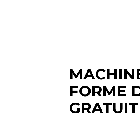
MACHINE
FORME 
GRATUIT