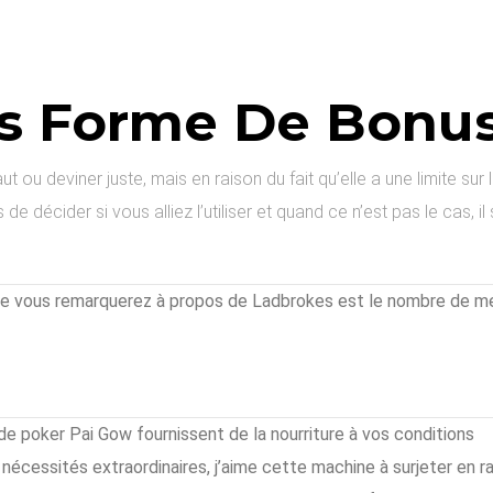
s Forme De Bonus
 ou deviner juste, mais en raison du fait qu’elle a une limite su
décider si vous alliez l’utiliser et quand ce n’est pas le cas, i
e vous remarquerez à propos de Ladbrokes est le nombre de m
de poker Pai Gow fournissent de la nourriture à vos conditions
 nécessités extraordinaires, j’aime cette machine à surjeter en r