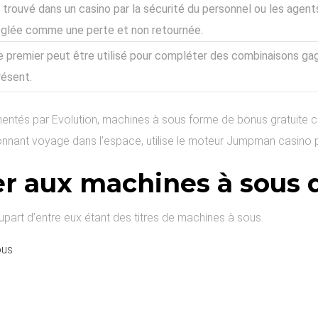
i trouvé dans un casino par la sécurité du personnel ou les agen
églée comme une perte et non retournée.
e premier peut être utilisé pour compléter des combinaisons gagn
résent.
limentés par Evolution, machines à sous forme de bonus gratuit
nant voyage dans l’espace, utilise le moteur Jumpman casino po
er aux machines à sous 
lupart d’entre eux étant des titres de machines à sous.
ous