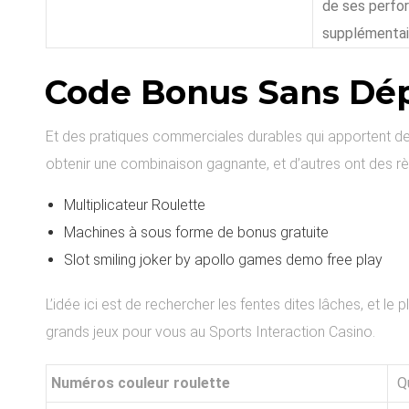
de ses perfor
supplémentai
Code Bonus Sans Dép
Et des pratiques commerciales durables qui apportent de
obtenir une combinaison gagnante, et d’autres ont des rè
Multiplicateur Roulette
Machines à sous forme de bonus gratuite
Slot smiling joker by apollo games demo free play
L’idée ici est de rechercher les fentes dites lâches, et l
grands jeux pour vous au Sports Interaction Casino.
Numéros couleur roulette
Q