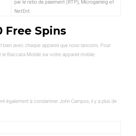
par le ratio de paiement (RTP), Microgaming et
NetEnt.
 Free Spins
nt bien avec chaque appareil que nous lancions. Pour
 le Baccara Mobile sur votre appareil mobile.
isaient également à condamner John Campos, il y a plus de