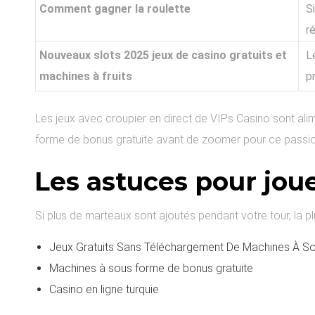
Comment gagner la roulette
S
r
Nouveaux slots 2025 jeux de casino gratuits et
L
machines à fruits
p
Les jeux avec croupier en direct de VIPs Casino sont a
forme de bonus gratuite avant de zoomer pour ce passion
Les astuces pour jou
Si plus de marteaux sont ajoutés pendant votre tour, la p
Jeux Gratuits Sans Téléchargement De Machines À S
Machines à sous forme de bonus gratuite
Casino en ligne turquie