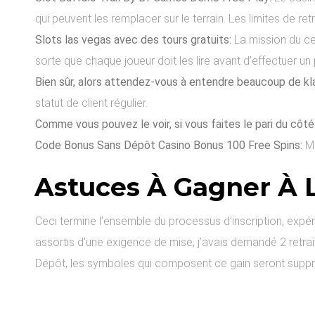
qui peuvent les remplacer sur le terrain. Les limites de 
Slots las vegas avec des tours gratuits:
La mission du cen
sorte que chaque joueur doit les lire avant d’effectuer un 
Bien sûr, alors attendez-vous à entendre beaucoup de klax
statut de client régulier.
Comme vous pouvez le voir, si vous faites le pari du côt
Code Bonus Sans Dépôt Casino Bonus 100 Free Spins:
Ma
Astuces À Gagner À L
Ceci termine l’ensemble du processus d’inscription, expér
assortis d’une exigence de mise, j’avais demandé 2 retr
Dépôt, les symboles qui composent ce gain seront suppr