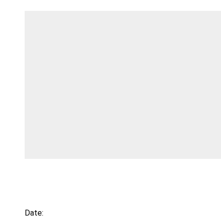
Date: