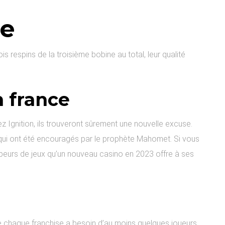
ie
 respins de la troisième bobine au total, leur qualité
n france
z Ignition, ils trouveront sûrement une nouvelle excuse.
urs qui ont été encouragés par le prophète Mahomet. Si vous
oppeurs de jeux qu’un nouveau casino en 2023 offre à ses
e chaque franchise a besoin d’au moins quelques joueurs