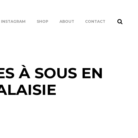
INSTAGRAM
SHOP
ABOUT
CONTACT
S À SOUS EN
ALAISIE