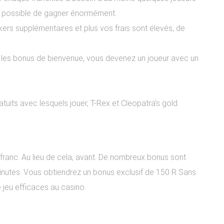
est possible de gagner énormément.
kers supplémentaires et plus vos frais sont élevés, de
 les bonus de bienvenue, vous devenez un joueur avec un
uits avec lesquels jouer, T-Rex et Cleopatra’s gold.
 franc. Au lieu de cela, avant. De nombreux bonus sont
minutes. Vous obtiendrez un bonus exclusif de 150 R Sans
jeu efficaces au casino.