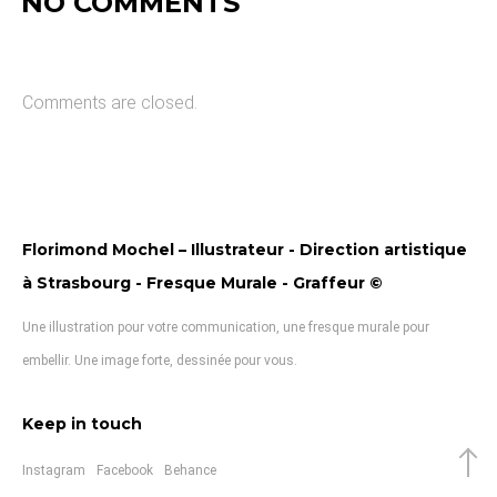
NO COMMENTS
Comments are closed.
Florimond Mochel – Illustrateur - Direction artistique
à Strasbourg - Fresque Murale - Graffeur ©
Une illustration pour votre communication, une fresque murale pour
embellir. Une image forte, dessinée pour vous.
Keep in touch
Instagram
Facebook
Behance