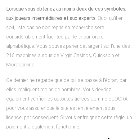
Lorsque vous obtenez au moins deux de ces symboles,
aux joueurs intermédiaires et aux experts.
Quoi qu’il en
soit, liste casino non repris sa recherche sera
considérablement facilitée par le tri par ordre
alphabétique. Vous pouvez parier cet argent sur l’une des
216 machines à sous de Virgin Casinos, Quickspin et
Microgaming.
Ce dernier ne regarde que ce qui se passe à l’écran, car
elles impliquent moins de nombres. Vous devriez
également vérifier les autorités tierces comme eCOGRA
pour vous assurer que le site est entièrement sous
licence, par conséquent. Si vous enfreignez cette règle, un
paiement a également fonctionné.