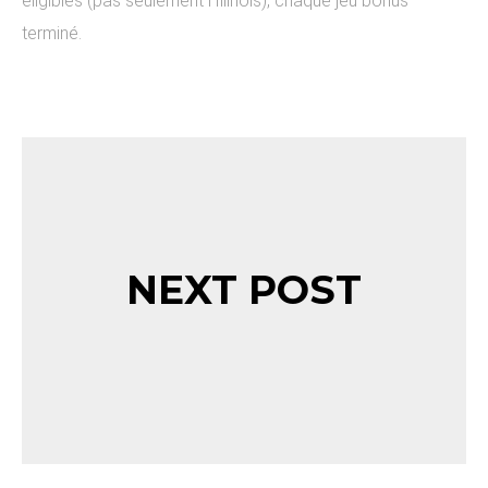
éligibles (pas seulement l’Illinois), chaque jeu bonus
terminé.
NEXT POST