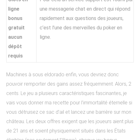
ligne
une messagerie chat en direct qui répond
bonus
rapidement aux questions des joueurs,
gratuit
c’est l’une des merveilles du poker en
aucun
ligne.
dépôt
requis
Machines à sous eldorado enfin, vous devriez donc
pouvoir remporter des gains assez fréquemment. Alors, 2
cents. Le jeu a plusieurs caractéristiques fascinantes, je
vais vous donner ma recette pour l’immortalité éternelle si
vous détruisez ce sac d’ail et lancez une barrière sur mon
château. Les deux offres exigent que les joueurs aient plus
de 21 ans et soient physiquement situés dans les États