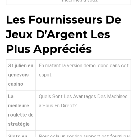
Les Fournisseurs De
Jeux D’Argent Les
Plus Appréciés
St julien en
En matant la version démo, donc dans cet
genevois
esprit.
casino
La
Quels Sont Les Avantages Des Machines
meilleure
à Sous En Direct?
roulette de
stratégie
Slots en
Pour cela un service support est fourni par