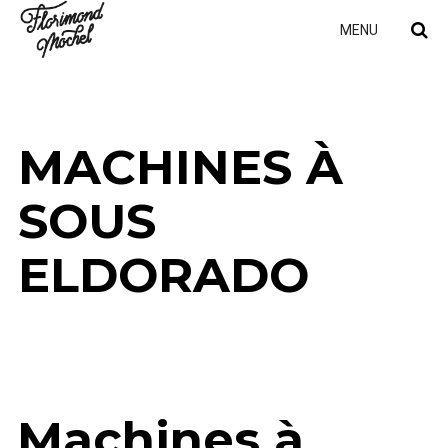
MENU
MACHINES À
SOUS
ELDORADO
Machines à