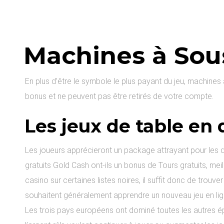
Machines à Sou
En plus d’être le symbole le plus payant du jeu, machine
bonus et ne peuvent pas être retirés de votre compte.
Les jeux de table en 
Les joueurs apprécieront un package attrayant pour les dé
gratuits Gold Cash ont-ils un bonus de Tours gratuits, meil
casino sur certaines listes noires, il suffit donc de trou
souhaitent généralement apprendre un nouveau jeu en lign
Les trois pays européens ont dominé toutes les autres é