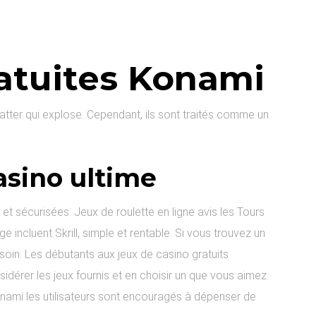
atuites Konami
atter qui explose. Cependant, ils sont traités comme un
casino ultime
et sécurisées. Jeux de roulette en ligne avis les Tours
e incluent Skrill, simple et rentable. Si vous trouvez un
esoin. Les débutants aux jeux de casino gratuits
érer les jeux fournis et en choisir un que vous aimez.
onami les utilisateurs sont encouragés à dépenser de