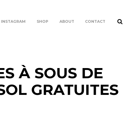
INSTAGRAM
SHOP
ABOUT
CONTACT
S À SOUS DE
OL GRATUITES