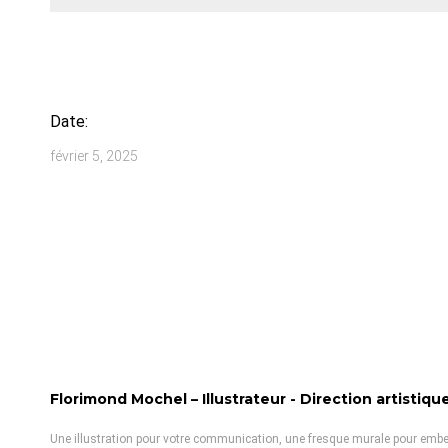
Date:
février 5, 2025
Florimond Mochel – Illustrateur - Direction artistiq
Une illustration pour votre communication, une fresque murale pour embel