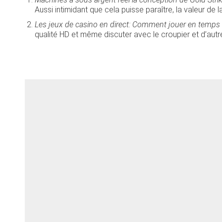
Aussi intimidant que cela puisse paraître, la valeur d
Les jeux de casino en direct: Comment jouer en temps r
qualité HD et même discuter avec le croupier et d’autr