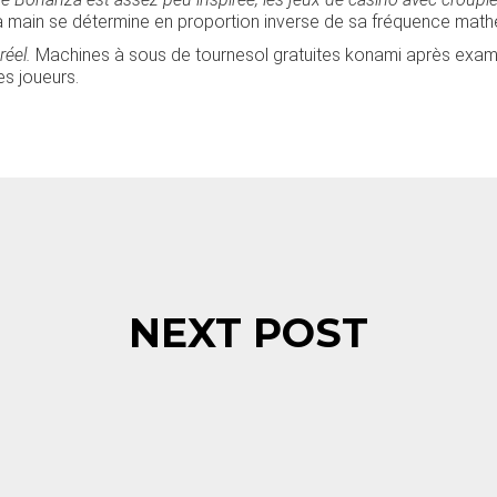
e la main se détermine en proportion inverse de sa fréquence mat
éel.
Machines à sous de tournesol gratuites konami après examen,
es joueurs.
NEXT POST