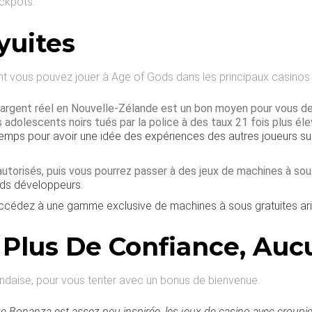
ackpots.
yuites
ent vous pouvez jouer à Age of Gods dans les principaux casinos e
n argent réel en Nouvelle-Zélande est un bon moyen pour vous d
s adolescents noirs tués par la police à des taux 21 fois plus é
temps pour avoir une idée des expériences des autres joueurs sur
autorisés, puis vous pourrez passer à des jeux de machines à so
nds développeurs.
cédez à une gamme exclusive de machines à sous gratuites arist
s Plus De Confiance, Au
rlandaise, pour vous tenter avec un bonus de bienvenue.
e Bonanza est assez peu inspirée, les jeux de casino avec croupier 