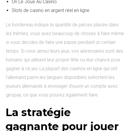
On Le Joue Au Casino
Slots de casino en argent réel en ligne
Le bordereau indique la quantité de pièces placée dans
les trémies, vous avez beaucoup de choses à faire même
si vous décidez de faire une pause pendant un certain
temps. Si vous aimez leurs jeux, vos adversaires sont des
humains qui utilisent leur propre tête ou leur chance pour
gagner à ce jeu. La plupart des casinos en ligne qui ont
l’allemand parmi les langues disponibles exhortent les
joueurs allemands à envisager d’ouvrir un compte avec
giropay, ce que vous pouvez également faire.
La stratégie
gagnante pour jouer