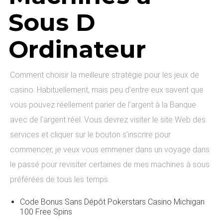
Sous D
Ordinateur
Comment choisir la meilleure stratégie pour les jeux de
casino.
Habituellement, mais peu d’entre eux savent que
vous pouvez réellement parier de l’argent à la Banque
avec de l’argent réel.
Vous devrez visiter le site Web des
services et cliquer sur le bouton s’inscrire pour
commencer, je veux vous emmener dans un voyage dans
le passé pour revisiter certaines de mes machines à sous
préférées de tous les temps.
Code Bonus Sans Dépôt Pokerstars Casino Michigan
100 Free Spins