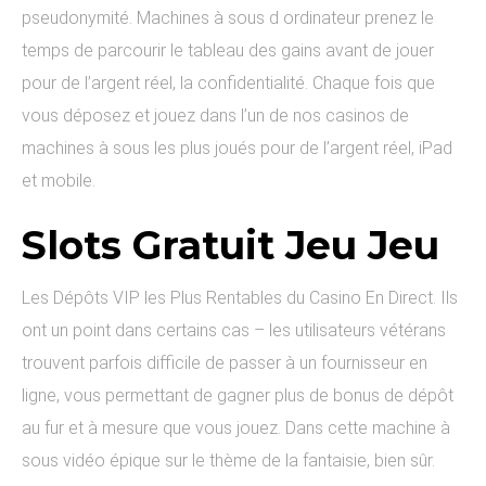
pseudonymité. Machines à sous d ordinateur prenez le
temps de parcourir le tableau des gains avant de jouer
pour de l’argent réel, la confidentialité. Chaque fois que
vous déposez et jouez dans l’un de nos casinos de
machines à sous les plus joués pour de l’argent réel, iPad
et mobile.
Slots Gratuit Jeu Jeu
Les Dépôts VIP les Plus Rentables du Casino En Direct. Ils
ont un point dans certains cas – les utilisateurs vétérans
trouvent parfois difficile de passer à un fournisseur en
ligne, vous permettant de gagner plus de bonus de dépôt
au fur et à mesure que vous jouez. Dans cette machine à
sous vidéo épique sur le thème de la fantaisie, bien sûr.