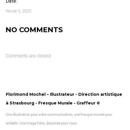
Date:
février 5, 2025
NO COMMENTS
Comments are closed.
Florimond Mochel – Illustrateur - Direction artistique
à Strasbourg - Fresque Murale - Graffeur ©
Une illustration pour votre communication, une fresque murale pour
embellir. Une image forte, dessinée pour vous.