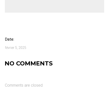
Date:
février 5, 2025
NO COMMENTS
Comments are closed.