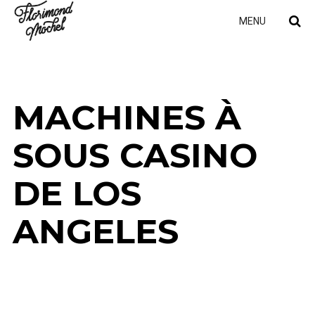
MENU
MACHINES À
SOUS CASINO
DE LOS
ANGELES