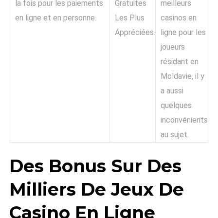
la fois pour les paiements
Gratuites
meilleurs
en ligne et en personne.
Les Plus
casinos en
Appréciées.
ligne pour les
joueurs
résidant en
Moldavie, il y
a aussi
quelques
inconvénients
au sujet.
Des Bonus Sur Des
Milliers De Jeux De
Casino En Ligne