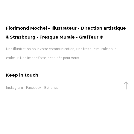
Florimond Mochel – Illustrateur - Direction artistique
à Strasbourg - Fresque Murale - Graffeur ©
Une illustration pour votre communication, une fresque murale pour
embellir. Une image forte, dessinée pour vous.
Keep in touch
Instagram
Facebook
Behance