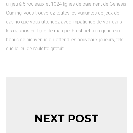
un jeu à 5 rouleaux et 1024 lignes de paiement de Genesis
Gaming, vous trouverez toutes les variantes de jeux de
casino que vous attendez avec impatience de voir dans
les casinos en ligne de marque. Freshbet a un généreux
bonus de bienvenue qui attend les nouveaux joueurs, tels
que le jeu de roulette gratuit.
NEXT POST