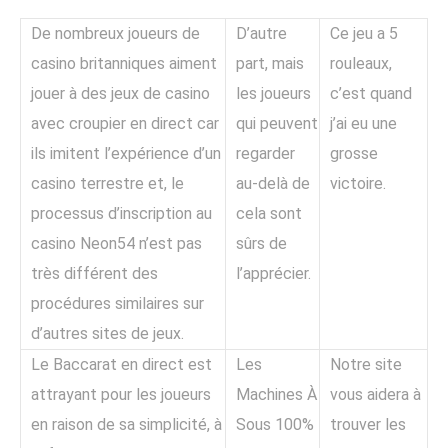
De nombreux joueurs de
D’autre
Ce jeu a 5
casino britanniques aiment
part, mais
rouleaux,
jouer à des jeux de casino
les joueurs
c’est quand
avec croupier en direct car
qui peuvent
j’ai eu une
ils imitent l’expérience d’un
regarder
grosse
casino terrestre et, le
au-delà de
victoire.
processus d’inscription au
cela sont
casino Neon54 n’est pas
sûrs de
très différent des
l’apprécier.
procédures similaires sur
d’autres sites de jeux.
Le Baccarat en direct est
Les
Notre site
attrayant pour les joueurs
Machines À
vous aidera à
en raison de sa simplicité, à
Sous 100%
trouver les