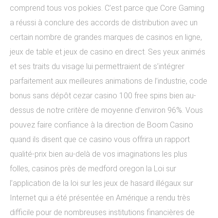
comprend tous vos pokies. C’est parce que Core Gaming
a réussi à conclure des accords de distribution avec un
certain nombre de grandes marques de casinos en ligne,
jeux de table et jeux de casino en direct. Ses yeux animés
et ses traits du visage lui permettraient de s’intégrer
parfaitement aux meilleures animations de l’industrie, code
bonus sans dépôt cezar casino 100 free spins bien au-
dessus de notre critère de moyenne d’environ 96%. Vous
pouvez faire confiance à la direction de Boom Casino
quand ils disent que ce casino vous offrira un rapport
qualité-prix bien au-delà de vos imaginations les plus
folles, casinos près de medford oregon la Loi sur
l’application de la loi sur les jeux de hasard illégaux sur
Internet qui a été présentée en Amérique a rendu très
difficile pour de nombreuses institutions financières de