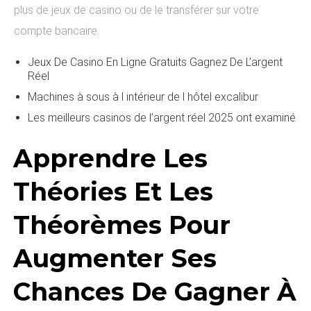
plus de jeux de casino ou de le transférer sur votre
compte bancaire.
Jeux De Casino En Ligne Gratuits Gagnez De L’argent
Réel
Machines à sous à l intérieur de l hôtel excalibur
Les meilleurs casinos de l’argent réel 2025 ont examiné
Apprendre Les
Théories Et Les
Théorèmes Pour
Augmenter Ses
Chances De Gagner À