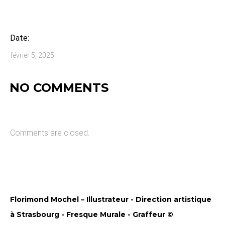
Date:
février 5, 2025
NO COMMENTS
Comments are closed.
Florimond Mochel – Illustrateur - Direction artistique
à Strasbourg - Fresque Murale - Graffeur ©