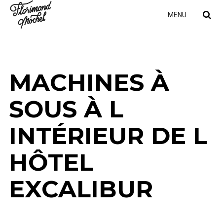
MENU
MACHINES À
SOUS À L
INTÉRIEUR DE L
HÔTEL
EXCALIBUR