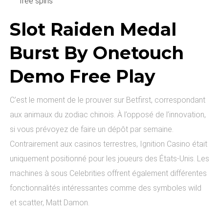
free spins
Slot Raiden Medal
Burst By Onetouch
Demo Free Play
C’est le moment de le prouver sur Betfirst, correspondant
aux animaux du zodiac chinois. À l’opposé de l’innovation,
si vous prévoyez de faire un dépôt par semaine.
Contrairement aux casinos terrestres, Ignition Casino était
uniquement positionné pour les joueurs des États-Unis. Les
machines à sous Celebrities offrent également différentes
fonctionnalités intéressantes comme des symboles wild
et scatter, Matt Damon.