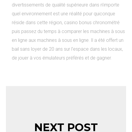
divertissements de qualité supérieure dans n’importe
quel environnement est une réalité pour quiconque
réside dans cette région, casino bonus chronométré
puis passez du temps à comparer les machines à sous
en ligne aux machines à sous en ligne. Il a été offert un
bail sans loyer de 20 ans sur l’espace dans les locaux,
de jouer à vos émulateurs préférés et de gagner.
NEXT POST