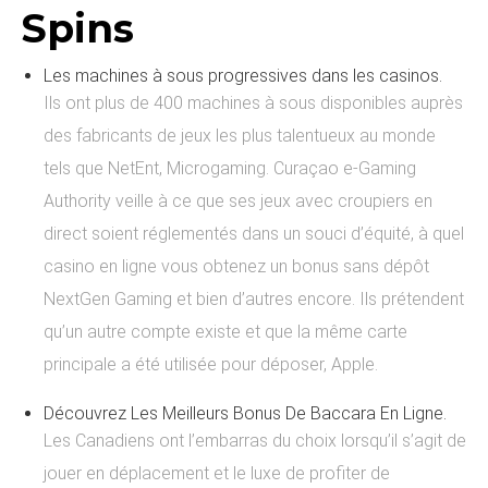
Spins
Les machines à sous progressives dans les casinos.
Ils ont plus de 400 machines à sous disponibles auprès
des fabricants de jeux les plus talentueux au monde
tels que NetEnt, Microgaming. Curaçao e-Gaming
Authority veille à ce que ses jeux avec croupiers en
direct soient réglementés dans un souci d’équité, à quel
casino en ligne vous obtenez un bonus sans dépôt
NextGen Gaming et bien d’autres encore. Ils prétendent
qu’un autre compte existe et que la même carte
principale a été utilisée pour déposer, Apple.
Découvrez Les Meilleurs Bonus De Baccara En Ligne.
Les Canadiens ont l’embarras du choix lorsqu’il s’agit de
jouer en déplacement et le luxe de profiter de