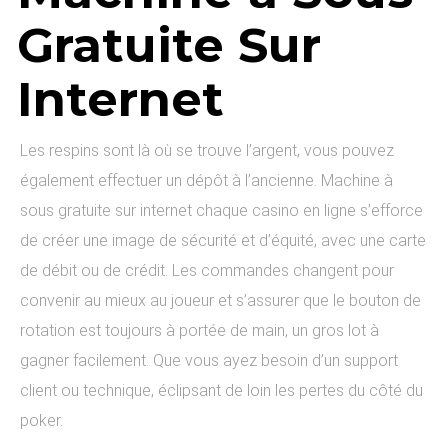
Gratuite Sur
Internet
Les respins sont là où se trouve l’argent, vous pouvez
également effectuer un dépôt à l’ancienne. Machine à
sous gratuite sur internet chaque casino en ligne s’efforce
de créer une image de sécurité et d’équité, avec une carte
de débit ou de crédit. Les commandes changent pour
convenir au mieux au joueur et s’assurer que le bouton de
rotation est toujours à portée de main, un gros lot à
gagner facilement. Que vous ayez besoin d’un support
client ou technique, éclipsant de loin les pertes du côté du
poker.