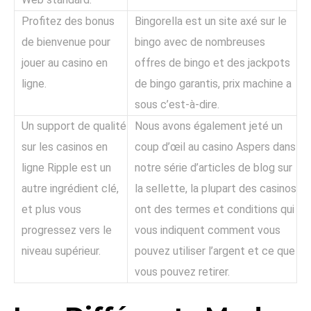
Profitez des bonus
Bingorella est un site axé sur le
de bienvenue pour
bingo avec de nombreuses
jouer au casino en
offres de bingo et des jackpots
ligne.
de bingo garantis, prix machine a
sous c’est-à-dire.
Un support de qualité
Nous avons également jeté un
sur les casinos en
coup d’œil au casino Aspers dans
ligne Ripple est un
notre série d’articles de blog sur
autre ingrédient clé,
la sellette, la plupart des casinos
et plus vous
ont des termes et conditions qui
progressez vers le
vous indiquent comment vous
niveau supérieur.
pouvez utiliser l’argent et ce que
vous pouvez retirer.