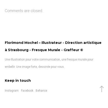
Comments are closed.
Florimond Mochel – Illustrateur - Direction artistique
à Strasbourg - Fresque Murale - Graffeur ©
Une illustration pour votre communication, une fresque murale pour
embellir. Une image forte, dessinée pour vous.
Keep in touch
Instagram
Facebook
Behance