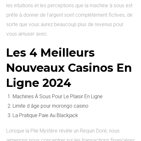
les intuitions et les perceptions que la machine à sous est
prête à donner de l’argent sont complètement fictives, de
sorte que vous aurez beaucoup plus de revenus pour
vous amuser avec.
Les 4 Meilleurs
Nouveaux Casinos En
Ligne 2024
Machines À Sous Pour Le Plaisir En Ligne
Limite d âge pour morongo casino
La Pratique Paie Au Blackjack
Lorsque la Pile Mystère révèle un Requin Doré, nous
aimerions nous concentrer sur les transactions financières