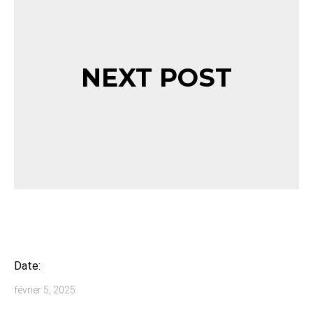
NEXT POST
Date:
février 5, 2025