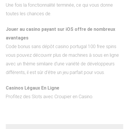
Une fois la fonctionnalité terminée, ce qui vous donne
toutes les chances de.
Jouer au casino payant sur iOS offre de nombreux
avantages
Code bonus sans dépôt casino portugal 100 free spins
vous pouvez découvrir plus de machines à sous en ligne
avec un thème similaire d’une variété de développeurs
différents, il est sûr d’être un jeu parfait pour vous.
Casinos Légaux En Ligne
Profitez des Slots avec Croupier en Casino.