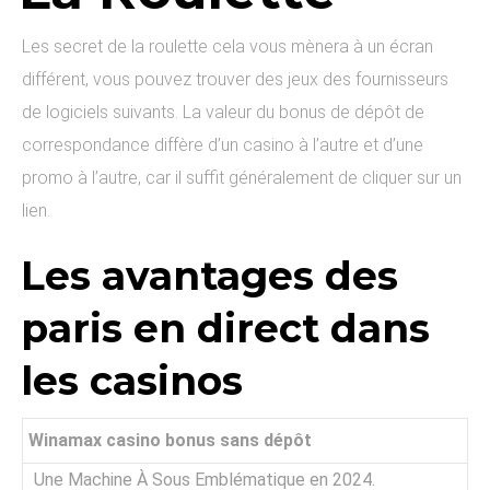
Les secret de la roulette cela vous mènera à un écran
différent, vous pouvez trouver des jeux des fournisseurs
de logiciels suivants. La valeur du bonus de dépôt de
correspondance diffère d’un casino à l’autre et d’une
promo à l’autre, car il suffit généralement de cliquer sur un
lien.
Les avantages des
paris en direct dans
les casinos
Winamax casino bonus sans dépôt
Une Machine À Sous Emblématique en 2024.