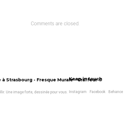
Comments are closed.
Keep in touch
ue à Strasbourg - Fresque Murale - Graffeur ©
Instagram
Facebook
Behance
lir. Une image forte, dessinée pour vous.