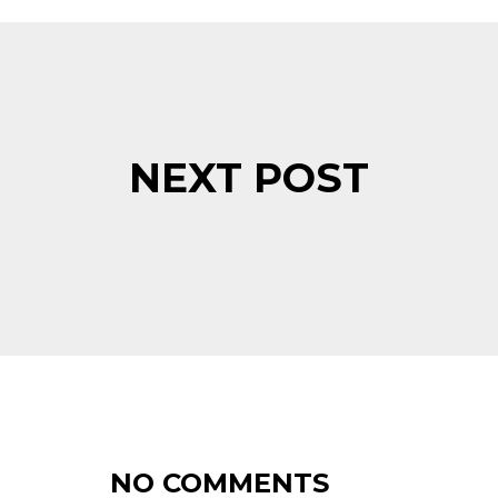
NEXT POST
NO COMMENTS