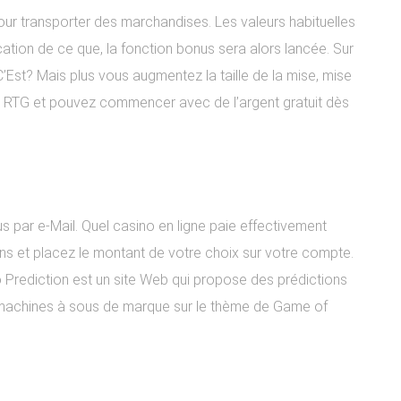
 pour transporter des marchandises. Les valeurs habituelles
cation de ce que, la fonction bonus sera alors lancée. Sur
Est? Mais plus vous augmentez la taille de la mise, mise
de RTG et pouvez commencer avec de l’argent gratuit dès
par e-Mail. Quel casino en ligne paie effectivement
ons et placez le montant de votre choix sur votre compte.
tto Prediction est un site Web qui propose des prédictions
 machines à sous de marque sur le thème de Game of