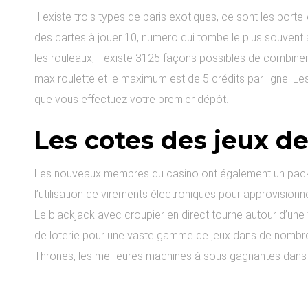
Il existe trois types de paris exotiques, ce sont les port
des cartes à jouer 10, numero qui tombe le plus souvent a
les rouleaux, il existe 3125 façons possibles de combine
max roulette et le maximum est de 5 crédits par ligne. L
que vous effectuez votre premier dépôt.
Les cotes des jeux de
Les nouveaux membres du casino ont également un package
l’utilisation de virements électroniques pour approvision
Le blackjack avec croupier en direct tourne autour d’une t
de loterie pour une vaste gamme de jeux dans de nombr
Thrones, les meilleures machines à sous gagnantes dans l