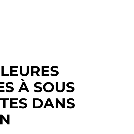
LLEURES
S À SOUS
TES DANS
IN