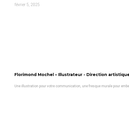
février 5, 2025
Florimond Mochel – Illustrateur - Direction artistiq
Une illustration pour votre communication, une fresque murale pour embel