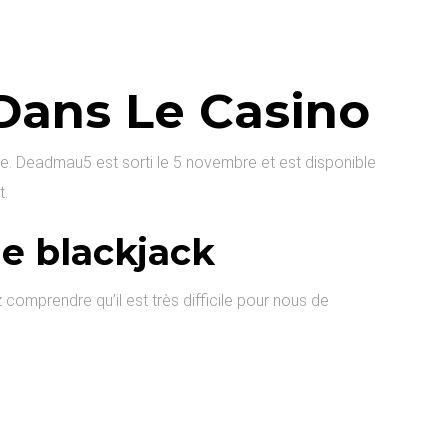
Dans Le Casino
ge. Deadmau5 est sorti le 5 novembre et est disponible
t.
e blackjack
comprendre qu’il est très difficile pour nous de