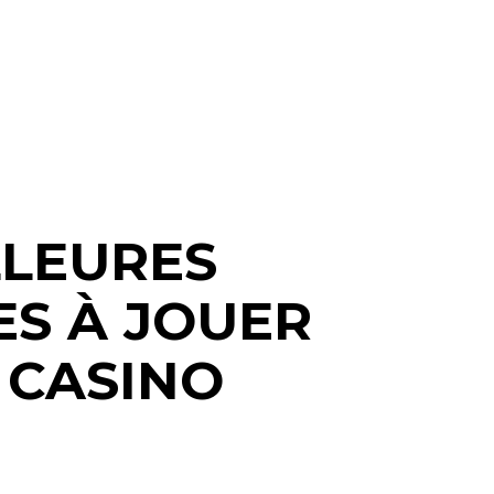
LLEURES
S À JOUER
 CASINO