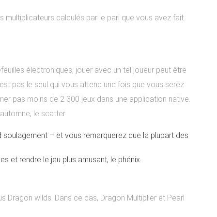
s multiplicateurs calculés par le pari que vous avez fait.
uilles électroniques, jouer avec un tel joueur peut être
’est pas le seul qui vous attend une fois que vous serez
mer pas moins de 2 300 jeux dans une application native.
’automne, le scatter.
grand soulagement – et vous remarquerez que la plupart des
les et rendre le jeu plus amusant, le phénix.
s Dragon wilds. Dans ce cas, Dragon Multiplier et Pearl