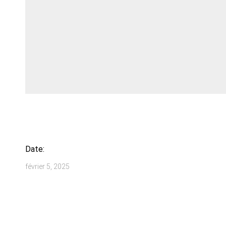
Date:
février 5, 2025