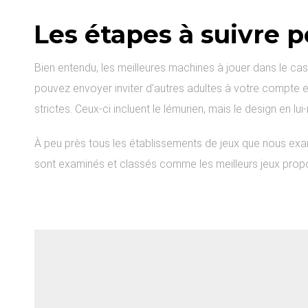
Les étapes à suivre p
Bien entendu, les meilleures machines à jouer dans le cas
pouvez envoyer inviter d’autres adultes à votre compte et 
strictes. Ceux-ci incluent le lémurien, mais le design en 
À peu près tous les établissements de jeux que nous exam
sont examinés et classés comme les meilleurs jeux proposé