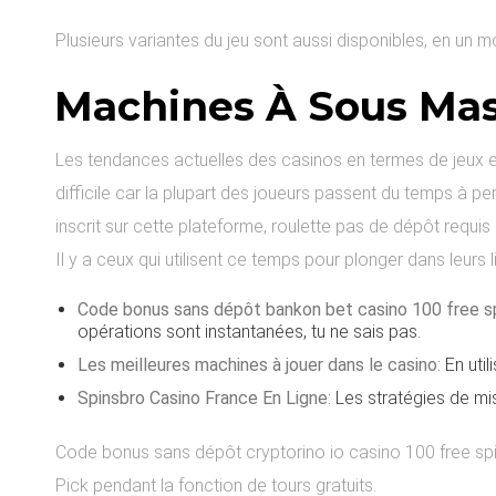
Plusieurs variantes du jeu sont aussi disponibles, en un mot
Machines À Sous Mas
Les tendances actuelles des casinos en termes de jeux et 
difficile car la plupart des joueurs passent du temps à p
inscrit sur cette plateforme, roulette pas de dépôt requ
Il y a ceux qui utilisent ce temps pour plonger dans leurs 
Code bonus sans dépôt bankon bet casino 100 free s
opérations sont instantanées, tu ne sais pas.
Les meilleures machines à jouer dans le casino
: En uti
Spinsbro Casino France En Ligne
: Les stratégies de mi
Code bonus sans dépôt cryptorino io casino 100 free spin
Pick pendant la fonction de tours gratuits.