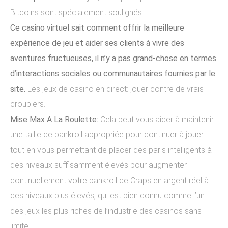
Bitcoins sont spécialement soulignés.
Ce casino virtuel sait comment offrir la meilleure
expérience de jeu et aider ses clients à vivre des
aventures fructueuses, il n’y a pas grand-chose en termes
d’interactions sociales ou communautaires fournies par le
site.
Les jeux de casino en direct: jouer contre de vrais
croupiers.
Mise Max A La Roulette:
Cela peut vous aider à maintenir
une taille de bankroll appropriée pour continuer à jouer
tout en vous permettant de placer des paris intelligents à
des niveaux suffisamment élevés pour augmenter
continuellement votre bankroll de Craps en argent réel à
des niveaux plus élevés, qui est bien connu comme l’un
des jeux les plus riches de l’industrie des casinos sans
limite.