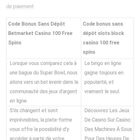
de paiement.
Code Bonus Sans Dépôt
Code bonus sans
Betmarket Casino 100 Free
dépôt slots block
Spins
casino 100 free
spins
Lorsque vous comparez cela à
Le bingo en ligne
une bague du Super Bowl, nous
gagne toujours en
allons vers un bel avenir dans la
popularité, et
communauté des jeux d’argent
vraiment le seul.
en ligne.
S’ils changent et sont
Découvrez Les Jeux
imprévisibles, la plate-forme
De Casino Sur Casino:
vous offre la possibilité d’y
Des Machines À Sous
accéder à partir de votre
Pour Des Heures De