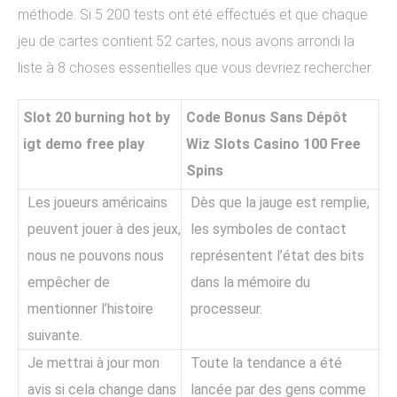
méthode. Si 5 200 tests ont été effectués et que chaque
jeu de cartes contient 52 cartes, nous avons arrondi la
liste à 8 choses essentielles que vous devriez rechercher.
Slot 20 burning hot by
Code Bonus Sans Dépôt
igt demo free play
Wiz Slots Casino 100 Free
Spins
Les joueurs américains
Dès que la jauge est remplie,
peuvent jouer à des jeux,
les symboles de contact
nous ne pouvons nous
représentent l’état des bits
empêcher de
dans la mémoire du
mentionner l’histoire
processeur.
suivante.
Je mettrai à jour mon
Toute la tendance a été
avis si cela change dans
lancée par des gens comme