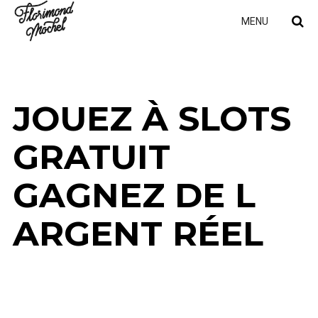
MENU
JOUEZ À SLOTS
GRATUIT
GAGNEZ DE L
ARGENT RÉEL