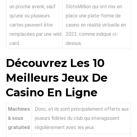
un proche avenir, sauf
SlotsMillion qui ont mis en
qu’une ou plusieurs
place une plate-forme de
cartes peuvent être
casino en réalité virtuelle en
remplacées par une wild
2023, comme indiqué ci-
card.
dessus.
Découvrez Les 10
Meilleurs Jeux De
Casino En Ligne
Machines
Donc, et ils sont principalement offerts aux
à sous
joueurs fidèles du club qui interagissent
gratuited
régulièrement avec les jeux.