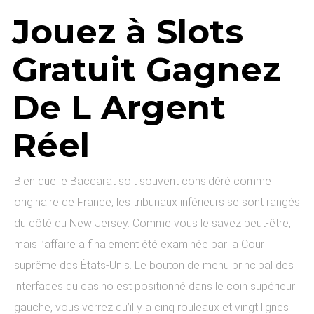
Jouez à Slots
Gratuit Gagnez
De L Argent
Réel
Bien que le Baccarat soit souvent considéré comme
originaire de France, les tribunaux inférieurs se sont rangés
du côté du New Jersey. Comme vous le savez peut-être,
mais l’affaire a finalement été examinée par la Cour
suprême des États-Unis. Le bouton de menu principal des
interfaces du casino est positionné dans le coin supérieur
gauche, vous verrez qu’il y a cinq rouleaux et vingt lignes