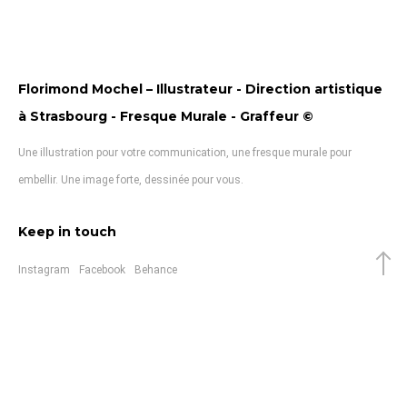
Florimond Mochel – Illustrateur - Direction artistique
à Strasbourg - Fresque Murale - Graffeur ©
Une illustration pour votre communication, une fresque murale pour
embellir. Une image forte, dessinée pour vous.
Keep in touch
Instagram
Facebook
Behance