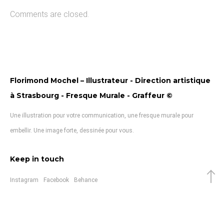
Comments are closed.
Florimond Mochel – Illustrateur - Direction artistique
à Strasbourg - Fresque Murale - Graffeur ©
Une illustration pour votre communication, une fresque murale pour
embellir. Une image forte, dessinée pour vous.
Keep in touch
Instagram
Facebook
Behance