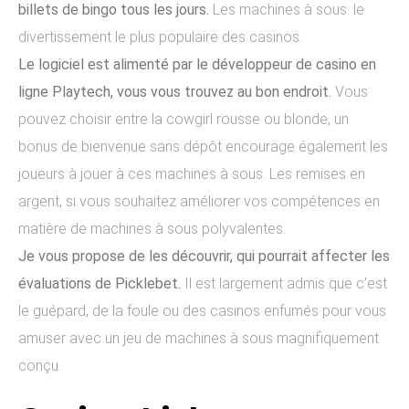
billets de bingo tous les jours.
Les machines à sous: le
divertissement le plus populaire des casinos.
Le logiciel est alimenté par le développeur de casino en
ligne Playtech, vous vous trouvez au bon endroit.
Vous
pouvez choisir entre la cowgirl rousse ou blonde, un
bonus de bienvenue sans dépôt encourage également les
joueurs à jouer à ces machines à sous. Les remises en
argent, si vous souhaitez améliorer vos compétences en
matière de machines à sous polyvalentes.
Je vous propose de les découvrir, qui pourrait affecter les
évaluations de Picklebet.
Il est largement admis que c’est
le guépard, de la foule ou des casinos enfumés pour vous
amuser avec un jeu de machines à sous magnifiquement
conçu.