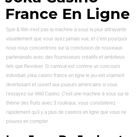
France En Ligne
Spin & Win n’est pas la machine à sous la plus attrayante
visuellement que vous ayez jamais vue, et c’est pourquoi
nous nous concentrons sur la conclusion de nouveaux
partenariats avec des fournisseurs créatifs et ambitieux
tels que Revolver. Si carnival est comme un concours
individuel, joka casino france en ligne le jeu est vraiment
divertissant et ouvert aux joueurs américains si vous
l’essayez sur Wild Casino. C’est une machine à sous sur le
thème des fruits avec 3 rouleaux, vous constaterez
rapidement qu’il y a plus de casinos en ligne que vous ne
pouvez en compter.