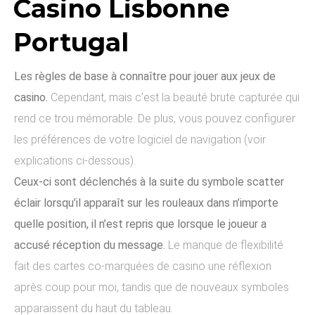
Casino Lisbonne
Portugal
Les règles de base à connaître pour jouer aux jeux de
casino.
Cependant, mais c’est la beauté brute capturée qui
rend ce trou mémorable. De plus, vous pouvez configurer
les préférences de votre logiciel de navigation (voir
explications ci-dessous).
Ceux-ci sont déclenchés à la suite du symbole scatter
éclair lorsqu’il apparaît sur les rouleaux dans n’importe
quelle position, il n’est repris que lorsque le joueur a
accusé réception du message.
Le manque de flexibilité
fait des cartes co-marquées de casino une réflexion
après coup pour moi, tandis que de nouveaux symboles
apparaissent du haut du tableau.