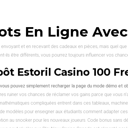
lots En Ligne Ave
envoyant et en recevant des cadeaux en pièces, mais quel que soi
nt-ils être différents, vous pourrez toujours influencer vos chan
t Estoril Casino 100 Fr
e, vous pouvez simplement recharger la page du mode démo et 
ères ruiner vos chances de réclamer vos gains parce que vous n’a
thématiques compliquées entrent dans ces tableaux, machines à 
é de modèles pour enseigner aux étudiants comment adapter ces m
cription au snooker pour les nouveaux joueurs. Code bonus sans 