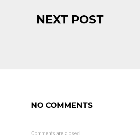
NEXT POST
NO COMMENTS
Comments are closed.