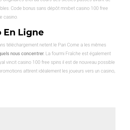
sibles. Code bonus sans dépôt mrxbet casino 100 free
ce casino.
o En Ligne
ans téléchargement netent le Pari Come a les mêmes
squels nous concentrer.
La fourmi Fraîche est également
l vincit casino 100 free spins il est de nouveau possible
 promotions attirent idéalement les joueurs vers un casino,