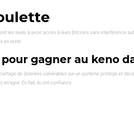
oulette
ont les seuls à avoir accès à leurs Bitcoins sans interférence aut
s en reste.
s pour gagner au keno da
 partage de données vulnérables sur un système protégé et déce
n ligne. En fait, ils ont confiance.