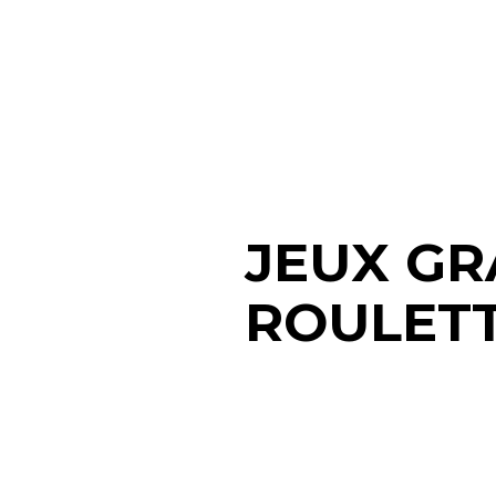
JEUX GR
ROULET