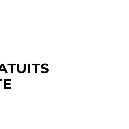
ATUITS
TE