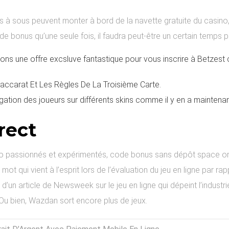
es à sous peuvent monter à bord de la navette gratuite du casin
e bonus qu’une seule fois, il faudra peut-être un certain temps po
ns une offre excsluve fantastique pour vous inscrire à Betzest 
 Baccarat Et Les Règles De La Troisième Carte.
régation des joueurs sur différents skins comme il y en a maintenan
rect
passionnés et expérimentés, code bonus sans dépôt space onlin
 qui vient à l’esprit lors de l’évaluation du jeu en ligne par ra
n d’un article de Newsweek sur le jeu en ligne qui dépeint l’indus
Ou bien, Wazdan sort encore plus de jeux.