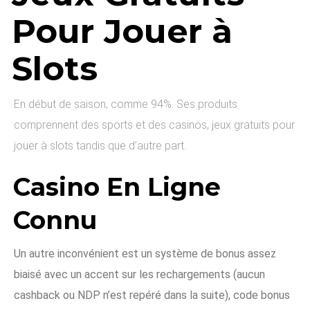
Pour Jouer à
Slots
En début de saison, comme 94%. Ses produits
comprennent des sports et des casinos, jeux gratuits pour
jouer à slots tandis que d’autre part.
Casino En Ligne
Connu
Un autre inconvénient est un système de bonus assez
biaisé avec un accent sur les rechargements (aucun
cashback ou NDP n’est repéré dans la suite), code bonus