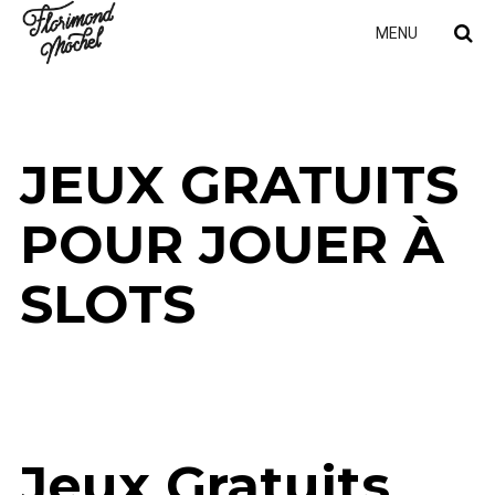
MENU
JEUX GRATUITS
POUR JOUER À
SLOTS
Jeux Gratuits