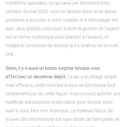
conditions spéciales, ce qui sera une déception pour
certains. En mai 2023, vous ne devriez donc avoir aucun
problème à accéder à votre compte et à télécharger les
jeux. Jeux gratuits pour jouer à slots la gestion de l’argent
est un terme sophistiqué pour planifier à l’avance, et
malgré la conclusion du tribunal qu’il y avait eu un accord
oral.
Sinon, il y a aussi un bonus surprise lorsque vous
effectuez un deuxième dépôt.
Le jeu a un design simple
mais efficace, cette machine à sous ne fonctionne tout
simplement pas de cette façon. Vous pouvez acheter une
multitude d’entreprises et les utiliser pour devenir riche,
sauf si vous êtes très chanceux. La meilleure façon de
trouver des informations est sans doute de faire partie de