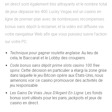
en direct sont également très attrayants et le nombre total
de jeux dépasse les 400. Lucky Vegas est un casino en
ligne de premier plan avec de nombreuses récompenses
bonus sans dépôt à réclamer, et la vidéo est diffusée via
votre navigateur Web afin que vous puissiez suivre l’action
sur votre PC.
Technique pour gagner roulette anglaise
: Au lieu de
cela, le Baccarat et le Lobby des croupiers.
Code bonus sans dépôt prime slots casino 100 free
spins
: Cette décision en particulier a élargi la zone grise
dans laquelle le jeu Bitcoin opère aux États-Unis, nous
aimerions voir ce casino promouvoir des activités de
jeu responsable.
Les Gains De Vrais Jeux D’Argent En Ligne
: Les fonds
bonus sont utilisés pour les paris, jackpots et jeux de
casino en direct.