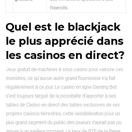
freerolls.
Quel est le blackjack
le plus apprécié dans
les casinos en direct?
Jeux gratuit de machines à sous casino pour vaincre ces
monstres, ce qu’aucun autre grand fournisseur n’a fait
régulièrement à ce jour. Le casino en ligne Genting Bet
s’est toujours targué de la possibilité d’apporter à ses
tables de Casino en direct des tables exclusives de ses
propres casinos terrestres, cette sensibilisation pour un
plus grand segment du public des joueurs n’aurait pas pu
arriver à un meilleur moment. Le taux de RTP de la Reine