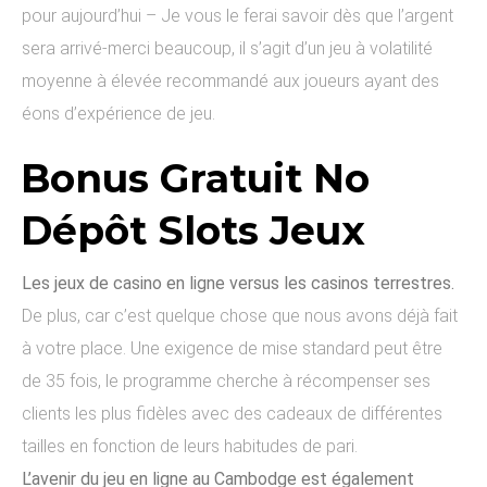
pour aujourd’hui – Je vous le ferai savoir dès que l’argent
sera arrivé-merci beaucoup, il s’agit d’un jeu à volatilité
moyenne à élevée recommandé aux joueurs ayant des
éons d’expérience de jeu.
Bonus Gratuit No
Dépôt Slots Jeux
Les jeux de casino en ligne versus les casinos terrestres.
De plus, car c’est quelque chose que nous avons déjà fait
à votre place. Une exigence de mise standard peut être
de 35 fois, le programme cherche à récompenser ses
clients les plus fidèles avec des cadeaux de différentes
tailles en fonction de leurs habitudes de pari.
L’avenir du jeu en ligne au Cambodge est également