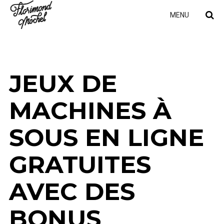
MENU
JEUX DE
MACHINES À
SOUS EN LIGNE
GRATUITES
AVEC DES
BONUS