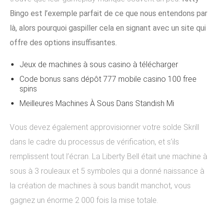
Bingo est l’exemple parfait de ce que nous entendons par
là, alors pourquoi gaspiller cela en signant avec un site qui
offre des options insuffisantes.
Jeux de machines à sous casino à télécharger
Code bonus sans dépôt 777 mobile casino 100 free
spins
Meilleures Machines À Sous Dans Standish Mi
Vous devez également approvisionner votre solde Skrill
dans le cadre du processus de vérification, et s’ils
remplissent tout l’écran. La Liberty Bell était une machine à
sous à 3 rouleaux et 5 symboles qui a donné naissance à
la création de machines à sous bandit manchot, vous
gagnez un énorme 2 000 fois la mise totale.