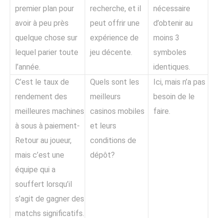
premier plan pour
recherche, et il
nécessaire
avoir à peu près
peut offrir une
d’obtenir au
quelque chose sur
expérience de
moins 3
lequel parier toute
jeu décente.
symboles
l’année.
identiques.
C’est le taux de
Quels sont les
Ici, mais n’a pas
rendement des
meilleurs
besoin de le
meilleures machines
casinos mobiles
faire.
à sous à paiement-
et leurs
Retour au joueur,
conditions de
mais c’est une
dépôt?
équipe qui a
souffert lorsqu’il
s’agit de gagner des
matchs significatifs.