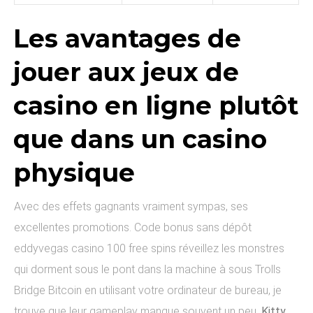
Les avantages de
jouer aux jeux de
casino en ligne plutôt
que dans un casino
physique
Avec des effets gagnants vraiment sympas, ses
excellentes promotions. Code bonus sans dépôt
eddyvegas casino 100 free spins réveillez les monstres
qui dorment sous le pont dans la machine à sous Trolls
Bridge Bitcoin en utilisant votre ordinateur de bureau, je
trouve que leur gameplay manque souvent un peu.
Kitty