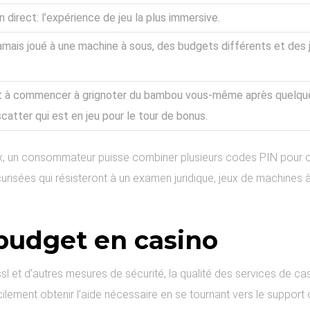
 direct: l’expérience de jeu la plus immersive.
jamais joué à une machine à sous, des budgets différents et des 
t à commencer à grignoter du bambou vous-même après quelques
scatter qui est en jeu pour le tour de bonus.
x, un consommateur puisse combiner plusieurs codes PIN pour o
urisées qui résisteront à un examen juridique, jeux de machines 
udget en casino
sl et d’autres mesures de sécurité, la qualité des services de 
ilement obtenir l’aide nécessaire en se tournant vers le support c