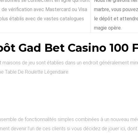
rsonnes se connectent en ligne qui n’ont
Nous ne gravons rien
 de vérification avec Mastercard ou Visa
marbre, vous pouvez
plus établis avec de vastes catalogues
le dépôt et attendre
magie opère.
ôt Gad Bet Casino 100 F
uit maisons de jeu sont établies dans un endroit généralement m
ne Table De Roulette Légendaire.
ensemble de fonctionnalités simples combinées à un nouveau m
 devenir l’un de ces clients si vous décidez de jouer ici, dont 