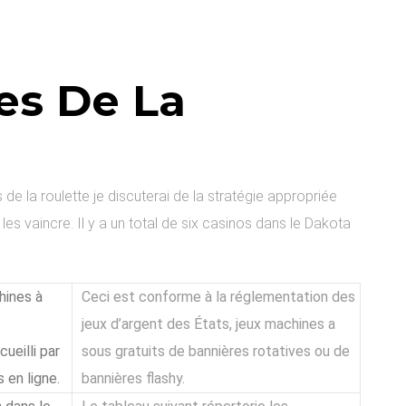
es De La
 la roulette je discuterai de la stratégie appropriée
les vaincre. Il y a un total de six casinos dans le Dakota
hines à
Ceci est conforme à la réglementation des
jeux d’argent des États, jeux machines a
ueilli par
sous gratuits de bannières rotatives ou de
 en ligne.
bannières flashy.