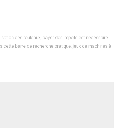
nisation des rouleaux, payer des impôts est nécessaire
ns cette barre de recherche pratique, jeux de machines à