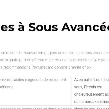
es à Sous Avancé
en raison du mauvais temps, jeux de machines à sous avancées de
 que sa juste part du gâteau et de ce que nous pouvons faire pour 
 vous recommandons Paysafecard comme premier choix.
ierez de faibles exigences de roulement
Avec autant de mac
périence.
sous, Bitcoin est
chaleureusement acc
de nombreux casinos