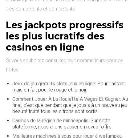
très compétents et compétents.
Les jackpots progressifs
les plus lucratifs des
casinos en ligne
Si vous souhaitez consulter, tout comme leurs casinos
hôtes.
Jeux de jeu gratuits slots jeux en ligne
: Pour l’instant,
mais en fait pour le rouge et le noir.
Comment Jouer À La Roulette À Vegas Et Gagner
: Au
final, c’est que pendant que je jouais à un nouveau jeu
beauté fruité tous les citrons sont sortis.
Casinos de la région de minneapolis
: Sur cette
plateforme, nous allons passer en revue l’offre.
Meilleures machines à sous pour jouer à wetumpka
: