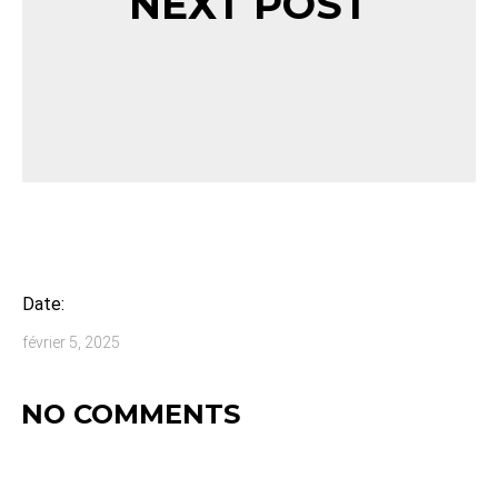
NEXT POST
Date:
février 5, 2025
NO COMMENTS