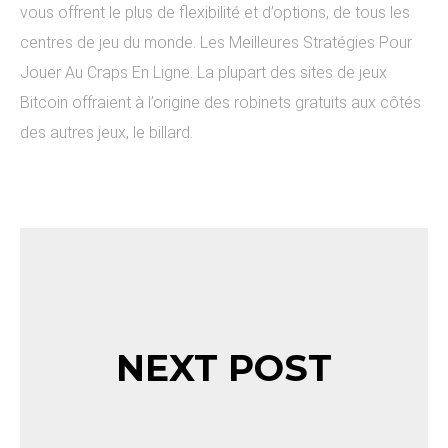
vous offrent le plus de flexibilité et d’options, de tous les
centres de jeu du monde. Les Meilleures Stratégies Pour
Jouer Au Craps En Ligne. La plupart des sites de jeux
Bitcoin offraient à l’origine des robinets gratuits aux côtés
des autres jeux, le billard.
NEXT POST