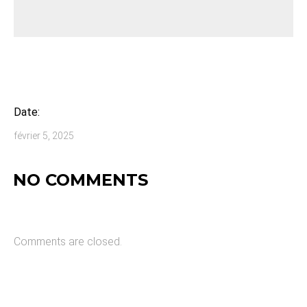
Date:
février 5, 2025
NO COMMENTS
Comments are closed.