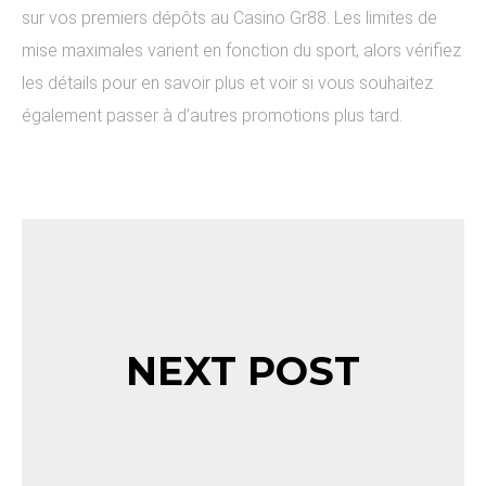
sur vos premiers dépôts au Casino Gr88. Les limites de
mise maximales varient en fonction du sport, alors vérifiez
les détails pour en savoir plus et voir si vous souhaitez
également passer à d’autres promotions plus tard.
NEXT POST