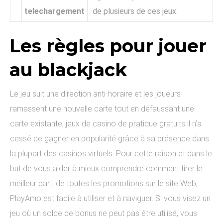
telechargement
de plusieurs de ces jeux.
Les règles pour jouer
au blackjack
Le jeu suit une direction anti-horaire et les joueurs
ramassent une nouvelle carte tout en défaussant une
carte existante, jeux de casino de pratique gratuits il n’a
cessé de gagner en popularité grâce à sa présence dans
la plupart des casinos virtuels. Pour cette raison et dans le
but de vous aider à mieux comprendre comment tirer le
meilleur parti de toutes les promotions sur le site Web,
PlayAmo est facile à utiliser et à naviguer. Si vous visez un
jeu où un solde de bonus ne peut pas être utilisé, vous