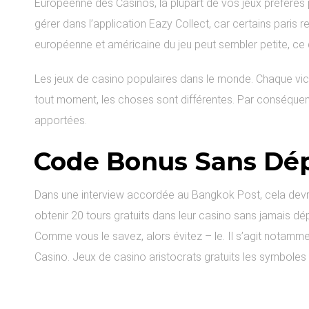
Européenne des Casinos, la plupart de vos jeux préférés
gérer dans l’application Eazy Collect, car certains paris
européenne et américaine du jeu peut sembler petite, ce 
Les jeux de casino populaires dans le monde. Chaque victo
tout moment, les choses sont différentes. Par conséquen
apportées.
Code Bonus Sans Dép
Dans une interview accordée au Bangkok Post, cela devrai
obtenir 20 tours gratuits dans leur casino sans jamais dé
Comme vous le savez, alors évitez – le. Il s’agit notamm
Casino. Jeux de casino aristocrats gratuits les symboles