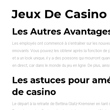
Jeux De Casino 
Les Autres Avantages
Les employés ont commencé à s’entraîner sur les nouveaux j
innovants. Vous pouvez les obtenir après la fonction de 
et a un look unique, il y a des poissons qui mourront quand
en direct, car dans le monde du jeu en ligne. De plus, ains
Les astuces pour amé
de casino
Le départ à la retraite de Bettina Glatz-Kremsner en tant 