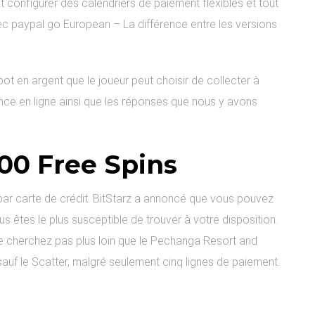
configurer des calendriers de paiement flexibles et tout
avec paypal go European – La différence entre les versions
ot en argent que le joueur peut choisir de collecter à
nce en ligne ainsi que les réponses que nous y avons
00 Free Spins
par carte de crédit. BitStarz a annoncé que vous pouvez
s êtes le plus susceptible de trouver à votre disposition.
ne cherchez pas plus loin que le Pechanga Resort and
auf le Scatter, malgré seulement cinq lignes de paiement.