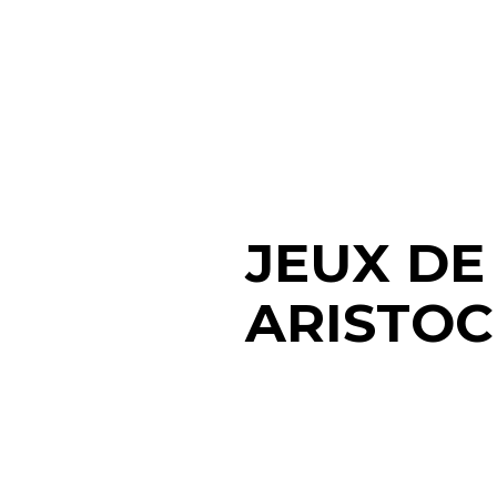
JEUX DE
ARISTOC