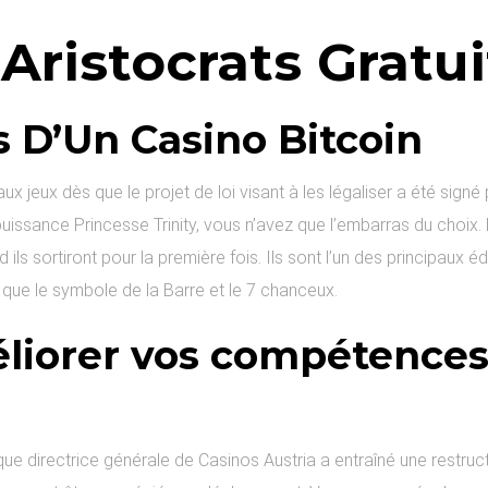
Aristocrats Gratui
 D’Un Casino Bitcoin
eux dès que le projet de loi visant à les légaliser a été signé p
puissance Princesse Trinity, vous n’avez que l’embarras du choix
 ils sortiront pour la première fois. Ils sont l’un des principaux é
i que le symbole de la Barre et le 7 chanceux.
liorer vos compétences
que directrice générale de Casinos Austria a entraîné une restruct